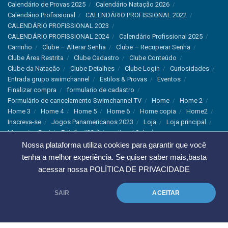
Calendário de Provas 2025
Calendário Natação 2026
Calendário Profissional
CALENDÁRIO PROFISSIONAL 2022
CALENDÁRIO PROFISSIONAL 2023
CALENDÁRIO PROFISSIONAL 2024
Calendário Profissional 2025
Carrinho
Clube – Alterar Senha
Clube – Recuperar Senha
Clube Área Restrita
Clube Cadastro
Clube Conteúdo
Clube da Natação
Clube Detalhes
Clube Login
Curiosidades
Entrada grupo swimchannel
Estilos & Provas
Eventos
Finalizar compra
formulario de cadastro
Formulário de cancelamento Swimchannel TV
Home
Home 2
Home 3
Home 4
Home 5
Home 6
Home copia
Home2
Inscreva-se
Jogos Panamericanos 2023
Loja
Loja principal
Magazine Revista Edição #33 (International Sales)
Magazine Swimchannel (International Sale)
Marcas
Nossa plataforma utiliza cookies para garantir que você
Minha conta
Newsletter
Notícias
Notícias Instagram
tenha a melhor experiência. Se quiser saber mais,basta
Nutrição
Política de Cancelamento
Política de privacidade
acessar nossa
POLÍTICA DE PRIVACIDADE
Produtos & Tecnologias
Programa Olímpico
Recordes & Rankings
Revistas
Saúde
Sobre Nós
SAIR
ACEITAR
Swimchannel
Thank You
Treino
Troca e Devolução
Troca, Devolução e Cancelamentos
© 2023 Swimchannel Todos os Direitos Reservados - Premium Websites