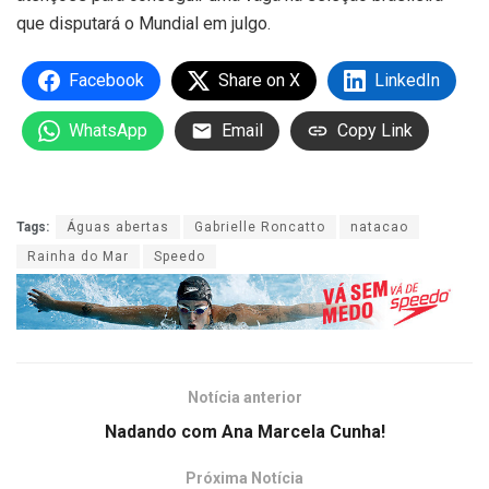
que disputará o Mundial em julgo.
Facebook
Share on X
LinkedIn
WhatsApp
Email
Copy Link
Tags:
Águas abertas
Gabrielle Roncatto
natacao
Rainha do Mar
Speedo
Notícia anterior
Nadando com Ana Marcela Cunha!
Próxima Notícia