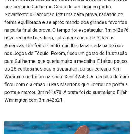
que separou Guilherme Costa de um lugar no pódio.
Novamente o Cachorrão fez uma baita prova, nadando de
forma equilibrada e se aproximando dos grandes favoritos
na parte final da prova. O tempo foi espetacular: 3min42s76,
novo recorde brasileiro, sul-americano e de todas as
Américas. Um feito e tanto, que lhe daria medalha de ouro
nos Jogos de Tóquio. Porém, ficou um gosto de frustração
para Guilherme, que queria muito a medalha. E faltou pouco,
os 26 centésimos que o separaram do sul-coreano Kim
Woomin que foi bronze com 3min42s50. A medalha de ouro
ficou com o alemão Lukas Maertens que liderou de ponta a
ponta e marcou 3min41s78. A prata foi do australiano Elijah
Winnington com 3min42s21.