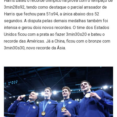
Harris bateu o recorde olímpico na prova com o tempaço de
3min28s92, tendo como destaque o parcial arrasador de
Harris que fechou para 51s94, a única abaixo dos 52
segundos. A disputa pelas demais medalhas também foi
intensa e gerou dois novos recordes. O time dos Estados
Unidos ficou com a prata ao fazer 3min30s20 e bateu o
recorde das Américas. Já a China, ficou com o bronze com
3min30s30, novo recorde da Ásia.