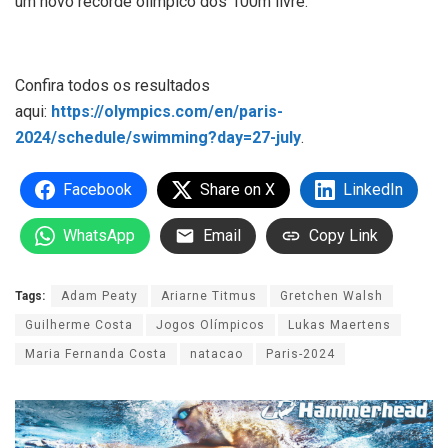
um novo recorde olímpico dos 100m livre.
Confira todos os resultados
aqui:
https://olympics.com/en/paris-
2024/schedule/swimming?day=27-july
.
Facebook
Share on X
LinkedIn
WhatsApp
Email
Copy Link
Tags:
Adam Peaty
Ariarne Titmus
Gretchen Walsh
Guilherme Costa
Jogos Olímpicos
Lukas Maertens
Maria Fernanda Costa
natacao
Paris-2024