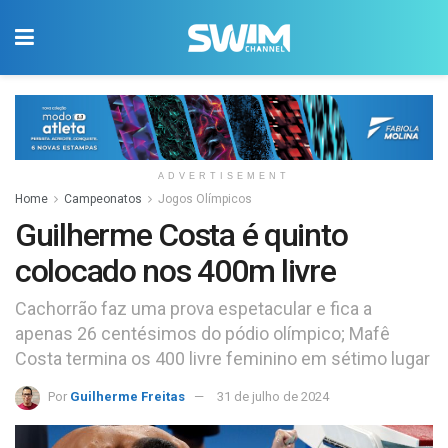
ADVERTISEMENT
Home
Campeonatos
Jogos Olímpicos
Guilherme Costa é quinto
colocado nos 400m livre
Cachorrão faz uma prova espetacular e fica a
apenas 26 centésimos do pódio olímpico; Mafê
Costa termina os 400 livre feminino em sétimo lugar
Por
Guilherme Freitas
31 de julho de 2024