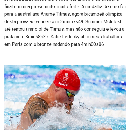
final em uma prova muito, muito forte. A medalha de ouro foi
para a australiana Ariarne Titmus, agora bicampeã olímpica
desta prova ao vencer com 3min57s49. Summer McIntosh
até tentou tirar o bi de Titmus, mas não conseguiu e levou a
prata com 3min58s37. Katie Ledecky abriu seus trabalhos
em Paris com o bronze nadando para 4min00s86.