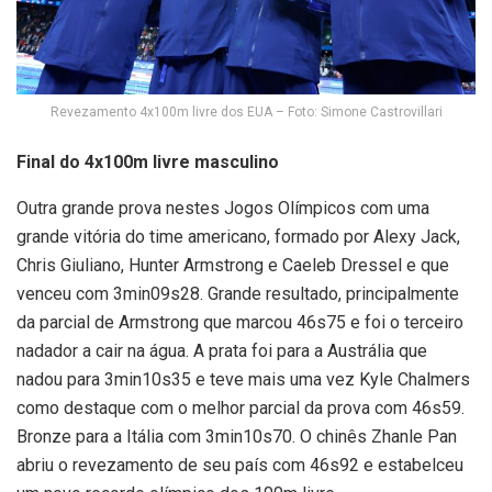
Revezamento 4x100m livre dos EUA – Foto: Simone Castrovillari
Final do 4x100m livre masculino
Outra grande prova nestes Jogos Olímpicos com uma
grande vitória do time americano, formado por Alexy Jack,
Chris Giuliano, Hunter Armstrong e Caeleb Dressel e que
venceu com 3min09s28. Grande resultado, principalmente
da parcial de Armstrong que marcou 46s75 e foi o terceiro
nadador a cair na água. A prata foi para a Austrália que
nadou para 3min10s35 e teve mais uma vez Kyle Chalmers
como destaque com o melhor parcial da prova com 46s59.
Bronze para a Itália com 3min10s70. O chinês Zhanle Pan
abriu o revezamento de seu país com 46s92 e estabelceu