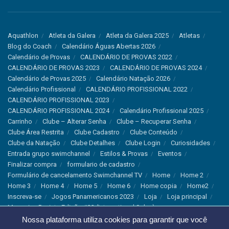
Aquathlon
Atleta da Galera
Atleta da Galera 2025
Atletas
Blog do Coach
Calendário Águas Abertas 2026
Calendário de Provas
CALENDÁRIO DE PROVAS 2022
CALENDÁRIO DE PROVAS 2023
CALENDÁRIO DE PROVAS 2024
Calendário de Provas 2025
Calendário Natação 2026
Calendário Profissional
CALENDÁRIO PROFISSIONAL 2022
CALENDÁRIO PROFISSIONAL 2023
CALENDÁRIO PROFISSIONAL 2024
Calendário Profissional 2025
Carrinho
Clube – Alterar Senha
Clube – Recuperar Senha
Clube Área Restrita
Clube Cadastro
Clube Conteúdo
Clube da Natação
Clube Detalhes
Clube Login
Curiosidades
Entrada grupo swimchannel
Estilos & Provas
Eventos
Finalizar compra
formulario de cadastro
Formulário de cancelamento Swimchannel TV
Home
Home 2
Home 3
Home 4
Home 5
Home 6
Home copia
Home2
Inscreva-se
Jogos Panamericanos 2023
Loja
Loja principal
Magazine Revista Edição #33 (International Sales)
Magazine Swimchannel (International Sale)
Marcas
Nossa plataforma utiliza cookies para garantir que você
Minha conta
Newsletter
Notícias
Notícias Instagram