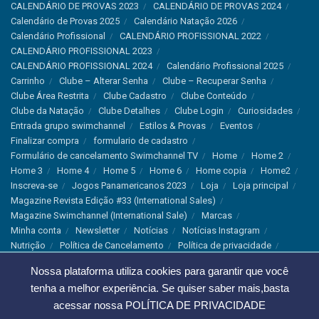
CALENDÁRIO DE PROVAS 2023
CALENDÁRIO DE PROVAS 2024
Calendário de Provas 2025
Calendário Natação 2026
Calendário Profissional
CALENDÁRIO PROFISSIONAL 2022
CALENDÁRIO PROFISSIONAL 2023
CALENDÁRIO PROFISSIONAL 2024
Calendário Profissional 2025
Carrinho
Clube – Alterar Senha
Clube – Recuperar Senha
Clube Área Restrita
Clube Cadastro
Clube Conteúdo
Clube da Natação
Clube Detalhes
Clube Login
Curiosidades
Entrada grupo swimchannel
Estilos & Provas
Eventos
Finalizar compra
formulario de cadastro
Formulário de cancelamento Swimchannel TV
Home
Home 2
Home 3
Home 4
Home 5
Home 6
Home copia
Home2
Inscreva-se
Jogos Panamericanos 2023
Loja
Loja principal
Magazine Revista Edição #33 (International Sales)
Magazine Swimchannel (International Sale)
Marcas
Minha conta
Newsletter
Notícias
Notícias Instagram
Nutrição
Política de Cancelamento
Política de privacidade
Produtos & Tecnologias
Programa Olímpico
Nossa plataforma utiliza cookies para garantir que você
Recordes & Rankings
Revistas
Saúde
Sobre Nós
tenha a melhor experiência. Se quiser saber mais,basta
Swimchannel
Thank You
Treino
Troca e Devolução
Troca, Devolução e Cancelamentos
acessar nossa
POLÍTICA DE PRIVACIDADE