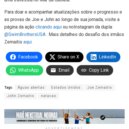
Para doar e acompanhar atualizações sobre o progresso e
as provas de Joe e John ao longo de sua jornada, visite a
página da ação
clicando aqui
ou noInstagram da dupla:
@SwimBrothersUSA
. Mais detalhes do desafio dos irmãos
Zemaitis
aqui.
Facebook
Share on X
LinkedIn
WhatsApp
Email
Copy Link
Tags:
Águas abertas
Estados Unidos
Joe Zemaitis
John Zemaitis
natacao
ADVERTISEMENT