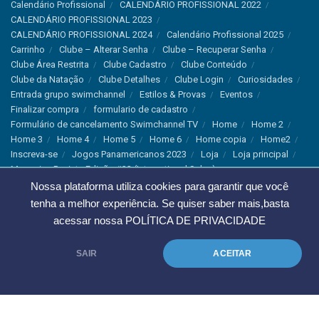
Calendário Profissional
CALENDÁRIO PROFISSIONAL 2022
CALENDÁRIO PROFISSIONAL 2023
CALENDÁRIO PROFISSIONAL 2024
Calendário Profissional 2025
Carrinho
Clube – Alterar Senha
Clube – Recuperar Senha
Clube Área Restrita
Clube Cadastro
Clube Conteúdo
Clube da Natação
Clube Detalhes
Clube Login
Curiosidades
Entrada grupo swimchannel
Estilos & Provas
Eventos
Finalizar compra
formulario de cadastro
Formulário de cancelamento Swimchannel TV
Home
Home 2
Home 3
Home 4
Home 5
Home 6
Home copia
Home2
Inscreva-se
Jogos Panamericanos 2023
Loja
Loja principal
Magazine Revista Edição #33 (International Sales)
Magazine Swimchannel (International Sale)
Marcas
Nossa plataforma utiliza cookies para garantir que você
Minha conta
Newsletter
Notícias
Notícias Instagram
tenha a melhor experiência. Se quiser saber mais,basta
Nutrição
Política de Cancelamento
Política de privacidade
acessar nossa
POLÍTICA DE PRIVACIDADE
Produtos & Tecnologias
Programa Olímpico
Recordes & Rankings
Revistas
Saúde
Sobre Nós
SAIR
ACEITAR
Swimchannel
Thank You
Treino
Troca e Devolução
Troca, Devolução e Cancelamentos
© 2023 Swimchannel Todos os Direitos Reservados - Premium Websites
Agência Tutti Marketing
.