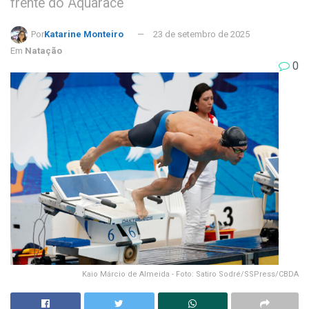
frente do Aquarace
Por
Katarine Monteiro
23 de setembro de 2025
Em
Natação
0
Kaio Márcio de Almeida - Foto: Satiro Sodré/SSPress/CBDA