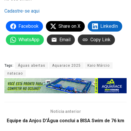
Cadastre-se aqui
Facebook
Share on X
LinkedIn
WhatsApp
Email
Copy Link
Tags:
Águas abertas
Aquarace 2025
Kaio Márcio
natacao
Notícia anterior
Equipe da Anjos D’Água conclui a BISA Swim de 76 km