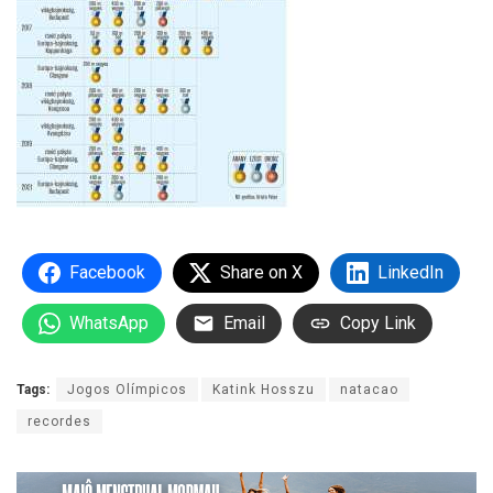
Facebook
Share on X
LinkedIn
WhatsApp
Email
Copy Link
Tags:
Jogos Olímpicos
Katink Hosszu
natacao
recordes