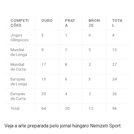
COMPETI
OURO
PRAT
BRON
TOTA
ÇÕES
A
ZE
L
Jogos
3
1
0
4
Olímpicos
Mundial
9
1
5
15
de Longa
Mundial
17
8
2
27
de Curta
Europeu
15
6
3
24
de Longa
Europeu
20
4
2
26
de Curta
Total
64
20
12
96
Veja a arte preparada pelo jornal húngaro Nemzeti Sport: