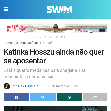
ADVERTISEMENT
Home
Últimas Notícias
Natação
Katinka Hosszu ainda não quer
se aposentar
Está a quatro medalhas para chegar a 100
conquistas internacionais
Por
Alex Pussieldi
15 de março de 2026