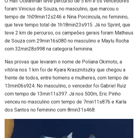
O Half Oceanman teve percurso de 5 km e os vencedores
foram Vinicius de Souza, no masculino, que marcou o
tempo de 1h09min12s246 e Nina Porcincula, no feminino,
que teve tempo total de 1h18min23s915. Já no Sprint, que
teve 2 km de percurso, os campeões gerais foram Matheus
de Souza com 29min16s080 no masculino e Maylu Rocha
com 32min28s998 na categoria feminina.
Nas provas que levaram o nome de Poliana Okimoto, a
vitória nos 1 km foi de Kyara Krasznitszky que chegou a
frente de todos, entre homens e mulheres, com tempo de
13min06s924. No masculino, o vencedor foi Gabriel Ruiz
com tempo de 13min11s397. Já nos 500m, Eric Pinho
venceu no masculino com tempo de 7min11s876 e Karla
dos Santos no feminino com 8min31s468.