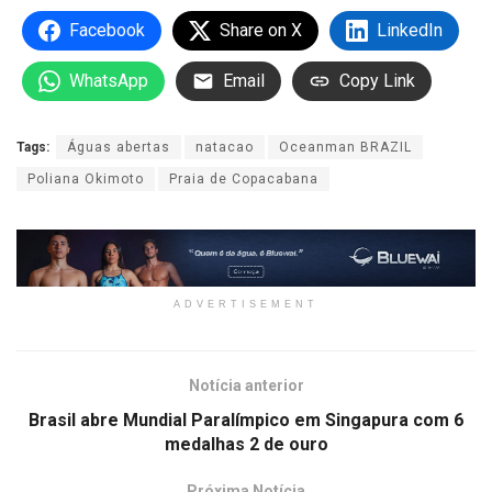
Facebook
Share on X
LinkedIn
WhatsApp
Email
Copy Link
Tags:
Águas abertas
natacao
Oceanman BRAZIL
Poliana Okimoto
Praia de Copacabana
ADVERTISEMENT
Notícia anterior
Brasil abre Mundial Paralímpico em Singapura com 6
medalhas 2 de ouro
Próxima Notícia