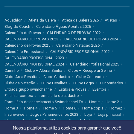
Aquathlon
Atleta da Galera
Atleta da Galera 2025
Atletas
Blog do Coach
Calendário Águas Abertas 2026
Calendário de Provas
CALENDÁRIO DE PROVAS 2022
CALENDÁRIO DE PROVAS 2023
CALENDÁRIO DE PROVAS 2024
Calendário de Provas 2025
Calendário Natação 2026
Calendário Profissional
CALENDÁRIO PROFISSIONAL 2022
CALENDÁRIO PROFISSIONAL 2023
CALENDÁRIO PROFISSIONAL 2024
Calendário Profissional 2025
Carrinho
Clube – Alterar Senha
Clube – Recuperar Senha
Clube Área Restrita
Clube Cadastro
Clube Conteúdo
Clube da Natação
Clube Detalhes
Clube Login
Curiosidades
Entrada grupo swimchannel
Estilos & Provas
Eventos
Finalizar compra
formulario de cadastro
Formulário de cancelamento Swimchannel TV
Home
Home 2
Home 3
Home 4
Home 5
Home 6
Home copia
Home2
Inscreva-se
Jogos Panamericanos 2023
Loja
Loja principal
Magazine Revista Edição #33 (International Sales)
Magazine Swimchannel (International Sale)
Marcas
Nossa plataforma utiliza cookies para garantir que você
Minha conta
Newsletter
Notícias
Notícias Instagram