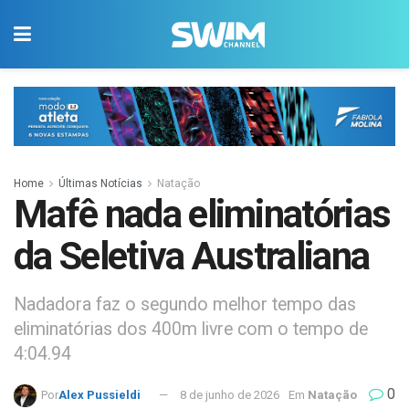
Home
Últimas Notícias
Natação
Mafê nada eliminatórias
da Seletiva Australiana
Nadadora faz o segundo melhor tempo das
eliminatórias dos 400m livre com o tempo de
4:04.94
0
Por
Alex Pussieldi
8 de junho de 2026
Em
Natação