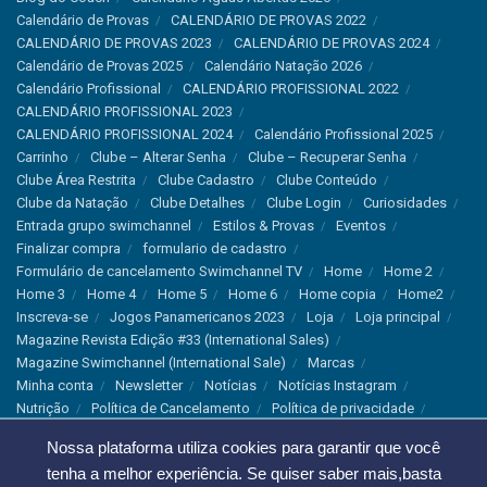
Calendário de Provas
CALENDÁRIO DE PROVAS 2022
CALENDÁRIO DE PROVAS 2023
CALENDÁRIO DE PROVAS 2024
Calendário de Provas 2025
Calendário Natação 2026
Calendário Profissional
CALENDÁRIO PROFISSIONAL 2022
CALENDÁRIO PROFISSIONAL 2023
CALENDÁRIO PROFISSIONAL 2024
Calendário Profissional 2025
Carrinho
Clube – Alterar Senha
Clube – Recuperar Senha
Clube Área Restrita
Clube Cadastro
Clube Conteúdo
Clube da Natação
Clube Detalhes
Clube Login
Curiosidades
Entrada grupo swimchannel
Estilos & Provas
Eventos
Finalizar compra
formulario de cadastro
Formulário de cancelamento Swimchannel TV
Home
Home 2
Home 3
Home 4
Home 5
Home 6
Home copia
Home2
Inscreva-se
Jogos Panamericanos 2023
Loja
Loja principal
Magazine Revista Edição #33 (International Sales)
Magazine Swimchannel (International Sale)
Marcas
Minha conta
Newsletter
Notícias
Notícias Instagram
Nutrição
Política de Cancelamento
Política de privacidade
Produtos & Tecnologias
Programa Olímpico
Nossa plataforma utiliza cookies para garantir que você
Recordes & Rankings
Revistas
Saúde
Sobre Nós
tenha a melhor experiência. Se quiser saber mais,basta
Swimchannel
Thank You
Treino
Troca e Devolução