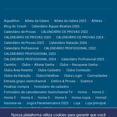
Aquathlon
Atleta da Galera
Atleta da Galera 2025
Atletas
Blog do Coach
Calendário Águas Abertas 2026
Calendário de Provas
CALENDÁRIO DE PROVAS 2022
CALENDÁRIO DE PROVAS 2023
CALENDÁRIO DE PROVAS 2024
Calendário de Provas 2025
Calendário Natação 2026
Calendário Profissional
CALENDÁRIO PROFISSIONAL 2022
CALENDÁRIO PROFISSIONAL 2023
CALENDÁRIO PROFISSIONAL 2024
Calendário Profissional 2025
Carrinho
Clube – Alterar Senha
Clube – Recuperar Senha
Clube Área Restrita
Clube Cadastro
Clube Conteúdo
Clube da Natação
Clube Detalhes
Clube Login
Curiosidades
Entrada grupo swimchannel
Estilos & Provas
Eventos
Finalizar compra
formulario de cadastro
Formulário de cancelamento Swimchannel TV
Home
Home 2
Home 3
Home 4
Home 5
Home 6
Home copia
Home2
Inscreva-se
Jogos Panamericanos 2023
Loja
Loja principal
Magazine Revista Edição #33 (International Sales)
Magazine Swimchannel (International Sale)
Marcas
Nossa plataforma utiliza cookies para garantir que você