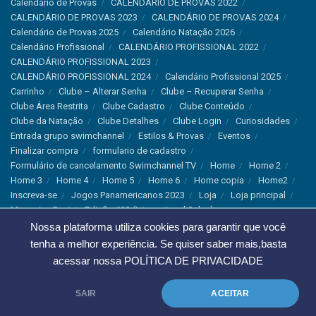
Calendário de Provas
CALENDÁRIO DE PROVAS 2022
CALENDÁRIO DE PROVAS 2023
CALENDÁRIO DE PROVAS 2024
Calendário de Provas 2025
Calendário Natação 2026
Calendário Profissional
CALENDÁRIO PROFISSIONAL 2022
CALENDÁRIO PROFISSIONAL 2023
CALENDÁRIO PROFISSIONAL 2024
Calendário Profissional 2025
Carrinho
Clube – Alterar Senha
Clube – Recuperar Senha
Clube Área Restrita
Clube Cadastro
Clube Conteúdo
Clube da Natação
Clube Detalhes
Clube Login
Curiosidades
Entrada grupo swimchannel
Estilos & Provas
Eventos
Finalizar compra
formulario de cadastro
Formulário de cancelamento Swimchannel TV
Home
Home 2
Home 3
Home 4
Home 5
Home 6
Home copia
Home2
Inscreva-se
Jogos Panamericanos 2023
Loja
Loja principal
Magazine Revista Edição #33 (International Sales)
Magazine Swimchannel (International Sale)
Marcas
Nossa plataforma utiliza cookies para garantir que você
Minha conta
Newsletter
Notícias
Notícias Instagram
tenha a melhor experiência. Se quiser saber mais,basta
Nutrição
Política de Cancelamento
Política de privacidade
acessar nossa
POLÍTICA DE PRIVACIDADE
Produtos & Tecnologias
Programa Olímpico
Recordes & Rankings
Revistas
Saúde
Sobre Nós
SAIR
ACEITAR
Swimchannel
Thank You
Treino
Troca e Devolução
Troca, Devolução e Cancelamentos