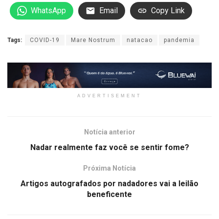
WhatsApp
Email
Copy Link
Tags:
COVID-19
Mare Nostrum
natacao
pandemia
ADVERTISEMENT
Notícia anterior
Nadar realmente faz você se sentir fome?
Próxima Notícia
Artigos autografados por nadadores vai a leilão
beneficente