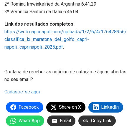
2º Romina Imwinkelried da Argentina 6:41.29
3º Veronica Santoni da Itália 6:46.04
Link dos resultados completos:
https://web.caprinapoli.com/uploads/1/2/6/4/126478956/
classifica_lx_maratona_del_golfo_capri-
napoli_caprinapoli_2025.pdf
.
Gostaria de receber as notícias de natação e águas abertas
no seu email?
Cadastre-se aqui
Facebook
Share on X
LinkedIn
WhatsApp
Email
Copy Link