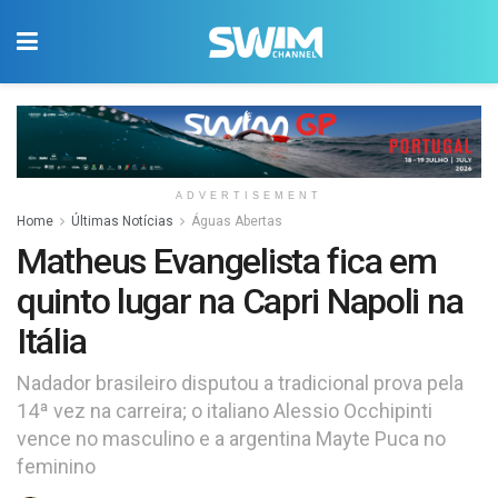
ADVERTISEMENT
Home
Últimas Notícias
Águas Abertas
Matheus Evangelista fica em
quinto lugar na Capri Napoli na
Itália
Nadador brasileiro disputou a tradicional prova pela
14ª vez na carreira; o italiano Alessio Occhipinti
vence no masculino e a argentina Mayte Puca no
feminino