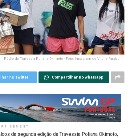
Pódio da Travessia Poliana Okimoto - Foto: Instagram de Vitoria Farabulini
lhar no Twitter
Compartilhar no whatsapp
ERTISEMENT
alcos da segunda edição da Travessia Poliana Okimoto,