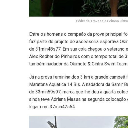
Pódio da Travessia Poliana Oki
Entre os homens o campeão da prova principal f
faz parte do projeto de assessoria esportiva Ok
de 31min48s77. Em sua cola chegou o veterano e 
Alex Redher do Pinheiros com o tempo total de 3
também nadador da Okimoto & Cintra Swim Team
Já na prova feminina dos 3 km a grande campeã fo
Maratona Aquática 14 Bis. A nadadora da Samir 
de 33min59s97, marca que lhe deu a quarta coloc
ainda teve Adriana Massa na segunda colocação
lugar com 37min42s54.