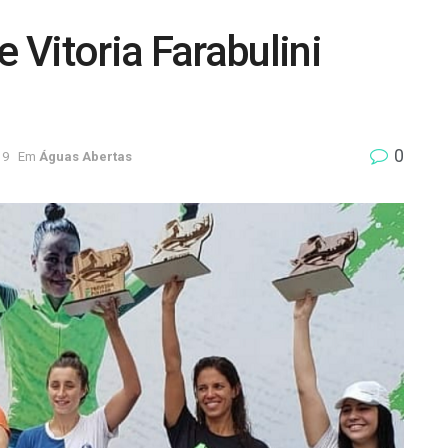
Vitoria Farabulini
0
19
Em
Águas Abertas