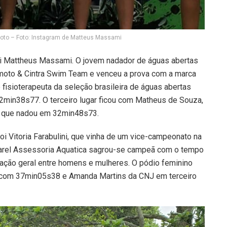
moto – Foto: Instagram de Matteus Massami
oi Mattheus Massami. O jovem nadador de águas abertas
imoto & Cintra Swim Team e venceu a prova com a marca
fisioterapeuta da seleção brasileira de águas abertas
2min38s77. O terceiro lugar ficou com Matheus de Souza,
 que nadou em 32min48s73.
i Vitoria Farabulini, que vinha de um vice-campeonato na
Barel Assessoria Aquatica sagrou-se campeã com o tempo
ação geral entre homens e mulheres. O pódio feminino
 com 37min05s38 e Amanda Martins da CNJ em terceiro