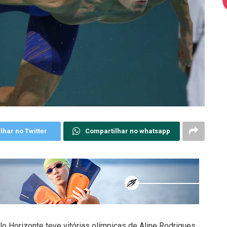
lhar no Twitter
Compartilhar no whatsapp
o Horizonte teve vitórias olímpicas de Aline Rodrigues