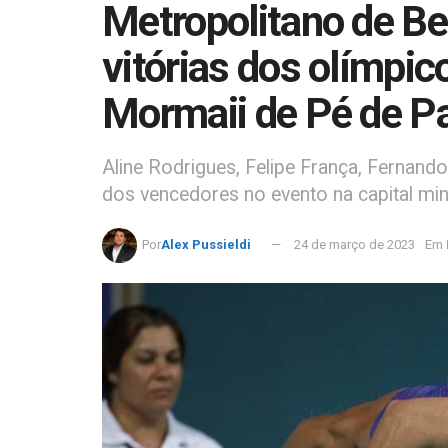
Metropolitano de Be
vitórias dos olímpic
Mormaii de Pé de P
Aline Rodrigues, Felipe França, Fernand
dos vencedores no evento na capital min
Por
Alex Pussieldi
24 de março de 2023
Em