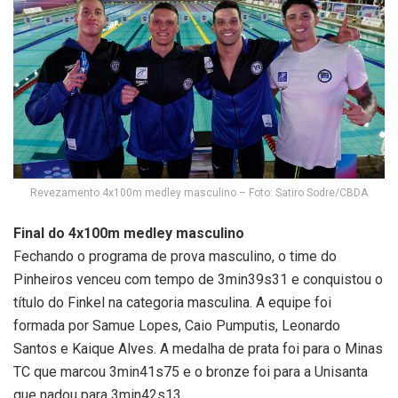
Revezamento 4x100m medley masculino – Foto: Satiro Sodre/CBDA
Final do 4x100m medley masculino
Fechando o programa de prova masculino, o time do
Pinheiros venceu com tempo de 3min39s31 e conquistou o
título do Finkel na categoria masculina. A equipe foi
formada por Samue Lopes, Caio Pumputis, Leonardo
Santos e Kaique Alves. A medalha de prata foi para o Minas
TC que marcou 3min41s75 e o bronze foi para a Unisanta
que nadou para 3min42s13.