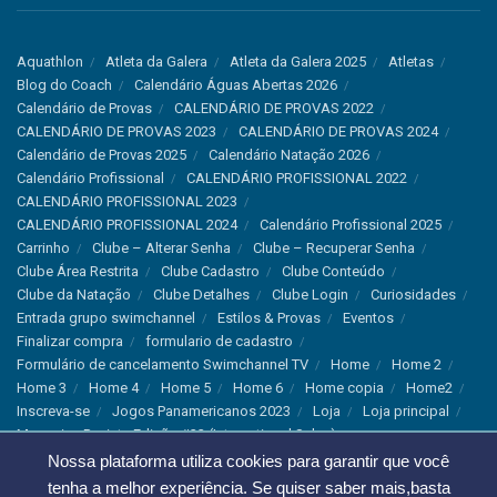
Aquathlon
Atleta da Galera
Atleta da Galera 2025
Atletas
Blog do Coach
Calendário Águas Abertas 2026
Calendário de Provas
CALENDÁRIO DE PROVAS 2022
CALENDÁRIO DE PROVAS 2023
CALENDÁRIO DE PROVAS 2024
Calendário de Provas 2025
Calendário Natação 2026
Calendário Profissional
CALENDÁRIO PROFISSIONAL 2022
CALENDÁRIO PROFISSIONAL 2023
CALENDÁRIO PROFISSIONAL 2024
Calendário Profissional 2025
Carrinho
Clube – Alterar Senha
Clube – Recuperar Senha
Clube Área Restrita
Clube Cadastro
Clube Conteúdo
Clube da Natação
Clube Detalhes
Clube Login
Curiosidades
Entrada grupo swimchannel
Estilos & Provas
Eventos
Finalizar compra
formulario de cadastro
Formulário de cancelamento Swimchannel TV
Home
Home 2
Home 3
Home 4
Home 5
Home 6
Home copia
Home2
Inscreva-se
Jogos Panamericanos 2023
Loja
Loja principal
Magazine Revista Edição #33 (International Sales)
Magazine Swimchannel (International Sale)
Marcas
Nossa plataforma utiliza cookies para garantir que você
Minha conta
Newsletter
Notícias
Notícias Instagram
tenha a melhor experiência. Se quiser saber mais,basta