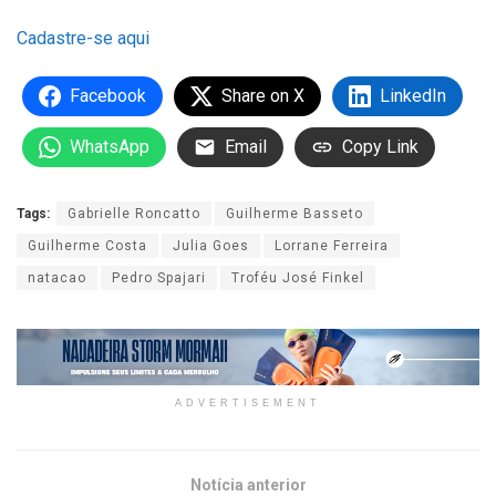
Cadastre-se aqui
Facebook
Share on X
LinkedIn
WhatsApp
Email
Copy Link
Tags:
Gabrielle Roncatto
Guilherme Basseto
Guilherme Costa
Julia Goes
Lorrane Ferreira
natacao
Pedro Spajari
Troféu José Finkel
ADVERTISEMENT
Notícia anterior