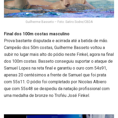
Guilherme Basseto – Foto: Satiro Sodre/CBDA
Final dos 100m costas masculino
Prova bastante disputada e acirrada até a batida de mão.
Campeão dos 50m costas, Guilherme Basseto voltou a
subir no lugar mais alto do pódio neste Finkel, agora na final
dos 100m costas. Basseto conseguiu suportar o ataque de
Samuel Lopes na reta final e garantiu o ouro com 54s91,
apenas 20 centésimos a frente de Samuel que foi prata
com 55s11. O pódio foi completado por Nicolas Albiero
que com 55s48 se despediu da natação profissional com
uma medalha de bronze no Troféu José Finkel.