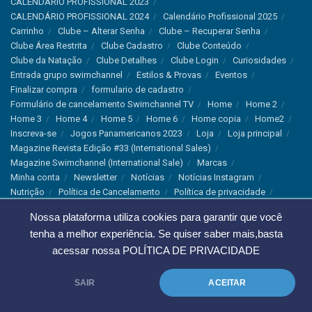
CALENDÁRIO PROFISSIONAL 2023
CALENDÁRIO PROFISSIONAL 2024
Calendário Profissional 2025
Carrinho
Clube – Alterar Senha
Clube – Recuperar Senha
Clube Área Restrita
Clube Cadastro
Clube Conteúdo
Clube da Natação
Clube Detalhes
Clube Login
Curiosidades
Entrada grupo swimchannel
Estilos & Provas
Eventos
Finalizar compra
formulario de cadastro
Formulário de cancelamento Swimchannel TV
Home
Home 2
Home 3
Home 4
Home 5
Home 6
Home copia
Home2
Inscreva-se
Jogos Panamericanos 2023
Loja
Loja principal
Magazine Revista Edição #33 (International Sales)
Magazine Swimchannel (International Sale)
Marcas
Minha conta
Newsletter
Notícias
Notícias Instagram
Nutrição
Política de Cancelamento
Política de privacidade
Produtos & Tecnologias
Programa Olímpico
Nossa plataforma utiliza cookies para garantir que você
Recordes & Rankings
Revistas
Saúde
Sobre Nós
tenha a melhor experiência. Se quiser saber mais,basta
Swimchannel
Thank You
Treino
Troca e Devolução
acessar nossa
POLÍTICA DE PRIVACIDADE
Troca, Devolução e Cancelamentos
© 2023 Swimchannel Todos os Direitos Reservados - Premium Websites
SAIR
ACEITAR
Agência Tutti Marketing
.