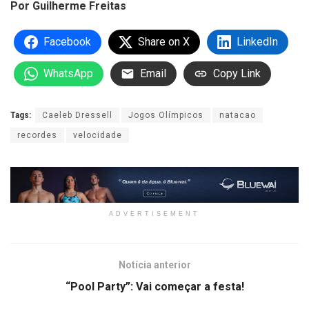
Por Guilherme Freitas
Facebook
Share on X
LinkedIn
WhatsApp
Email
Copy Link
Tags:
Caeleb Dressell
Jogos Olímpicos
natacao
recordes
velocidade
ADVERTISEMENT
Notícia anterior
“Pool Party”: Vai começar a festa!