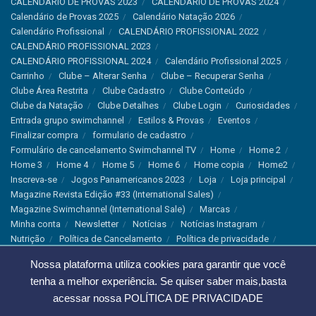
CALENDÁRIO DE PROVAS 2023
CALENDÁRIO DE PROVAS 2024
Calendário de Provas 2025
Calendário Natação 2026
Calendário Profissional
CALENDÁRIO PROFISSIONAL 2022
CALENDÁRIO PROFISSIONAL 2023
CALENDÁRIO PROFISSIONAL 2024
Calendário Profissional 2025
Carrinho
Clube – Alterar Senha
Clube – Recuperar Senha
Clube Área Restrita
Clube Cadastro
Clube Conteúdo
Clube da Natação
Clube Detalhes
Clube Login
Curiosidades
Entrada grupo swimchannel
Estilos & Provas
Eventos
Finalizar compra
formulario de cadastro
Formulário de cancelamento Swimchannel TV
Home
Home 2
Home 3
Home 4
Home 5
Home 6
Home copia
Home2
Inscreva-se
Jogos Panamericanos 2023
Loja
Loja principal
Magazine Revista Edição #33 (International Sales)
Magazine Swimchannel (International Sale)
Marcas
Minha conta
Newsletter
Notícias
Notícias Instagram
Nutrição
Política de Cancelamento
Política de privacidade
Produtos & Tecnologias
Programa Olímpico
Nossa plataforma utiliza cookies para garantir que você
Recordes & Rankings
Revistas
Saúde
Sobre Nós
tenha a melhor experiência. Se quiser saber mais,basta
Swimchannel
Thank You
Treino
Troca e Devolução
Troca, Devolução e Cancelamentos
acessar nossa
POLÍTICA DE PRIVACIDADE