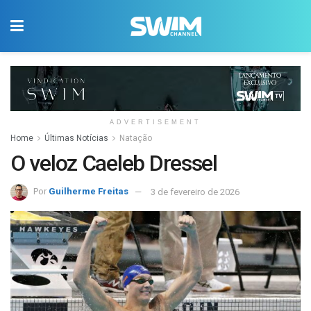
ADVERTISEMENT
Home
Últimas Notícias
Natação
O veloz Caeleb Dressel
Por
Guilherme Freitas
3 de fevereiro de 2026