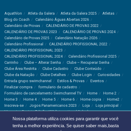
Aquathlon
Atleta da Galera
Atleta da Galera 2025
Atletas
Blog do Coach
Calendário Águas Abertas 2026
Calendário de Provas
CALENDÁRIO DE PROVAS 2022
CALENDÁRIO DE PROVAS 2023
CALENDÁRIO DE PROVAS 2024
Calendário de Provas 2025
Calendário Natação 2026
Calendário Profissional
CALENDÁRIO PROFISSIONAL 2022
CALENDÁRIO PROFISSIONAL 2023
CALENDÁRIO PROFISSIONAL 2024
Calendário Profissional 2025
Carrinho
Clube – Alterar Senha
Clube – Recuperar Senha
Clube Área Restrita
Clube Cadastro
Clube Conteúdo
Clube da Natação
Clube Detalhes
Clube Login
Curiosidades
Entrada grupo swimchannel
Estilos & Provas
Eventos
Finalizar compra
formulario de cadastro
Formulário de cancelamento Swimchannel TV
Home
Home 2
Home 3
Home 4
Home 5
Home 6
Home copia
Home2
Inscreva-se
Jogos Panamericanos 2023
Loja
Loja principal
Magazine Revista Edição #33 (International Sales)
Magazine Swimchannel (International Sale)
Marcas
Nossa plataforma utiliza cookies para garantir que você
Minha conta
Newsletter
Notícias
Notícias Instagram
tenha a melhor experiência. Se quiser saber mais,basta
Nutrição
Política de Cancelamento
Política de privacidade