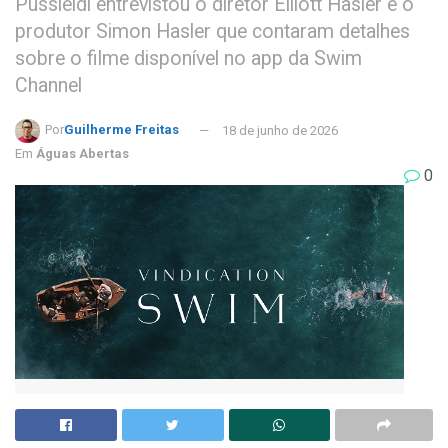
Pussieldi entrevistou o diretor Elliott Hasler e o
produtor Simon Hasler que contaram detalhes
sobre o filme disponível no app da Swim
Channel
Por
Guilherme Freitas
18 de junho de 2026
Em
Águas Abertas
0