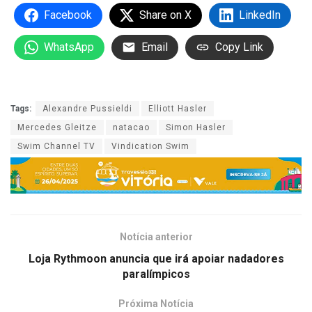
Facebook
Share on X
LinkedIn
WhatsApp
Email
Copy Link
Tags:
Alexandre Pussieldi
Elliott Hasler
Mercedes Gleitze
natacao
Simon Hasler
Swim Channel TV
Vindication Swim
Notícia anterior
Loja Rythmoon anuncia que irá apoiar nadadores
paralímpicos
Próxima Notícia