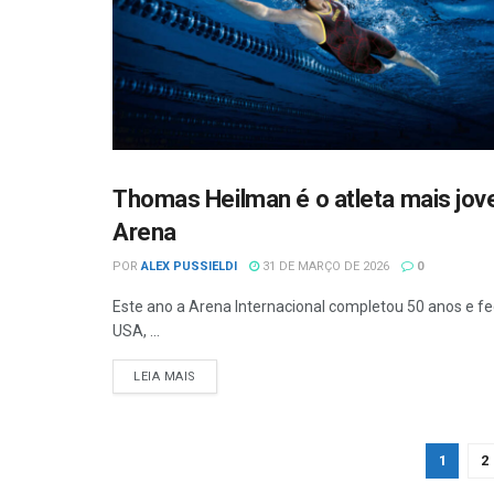
Thomas Heilman é o atleta mais jove
BLOG DO COACH
Arena
POR
ALEX PUSSIELDI
31 DE MARÇO DE 2026
0
Este ano a Arena Internacional completou 50 anos e f
USA, ...
LEIA MAIS
1
2