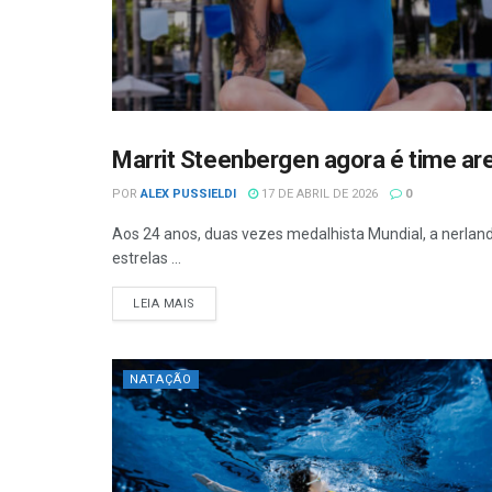
Marrit Steenbergen agora é time ar
BLOG DO COACH
POR
ALEX PUSSIELDI
17 DE ABRIL DE 2026
0
Aos 24 anos, duas vezes medalhista Mundial, a nerlan
estrelas ...
LEIA MAIS
NATAÇÃO