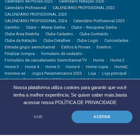
Calendário de Provas 2025
Calendário Natação 2026
Calendário Profissional
CALENDÁRIO PROFISSIONAL 2022
CALENDÁRIO PROFISSIONAL 2023
CALENDÁRIO PROFISSIONAL 2024
Calendário Profissional 2025
Carrinho
Clube – Alterar Senha
Clube – Recuperar Senha
Clube Área Restrita
Clube Cadastro
Clube Conteúdo
Clube da Natação
Clube Detalhes
Clube Login
Curiosidades
Entrada grupo swimchannel
Estilos & Provas
Eventos
Finalizar compra
formulario de cadastro
Formulário de cancelamento Swimchannel TV
Home
Home 2
Home 3
Home 4
Home 5
Home 6
Home copia
Home2
Inscreva-se
Jogos Panamericanos 2023
Loja
Loja principal
Magazine Revista Edição #33 (International Sales)
Magazine Swimchannel (International Sale)
Marcas
Nossa plataforma utiliza cookies para garantir que você
Minha conta
Newsletter
Notícias
Notícias Instagram
tenha a melhor experiência. Se quiser saber mais,basta
Nutrição
Política de Cancelamento
Política de privacidade
acessar nossa
POLÍTICA DE PRIVACIDADE
Produtos & Tecnologias
Programa Olímpico
Recordes & Rankings
Revistas
Saúde
Sobre Nós
SAIR
ACEITAR
Swimchannel
Thank You
Treino
Troca e Devolução
Troca, Devolução e Cancelamentos
© 2023 Swimchannel Todos os Direitos Reservados - Premium Websites