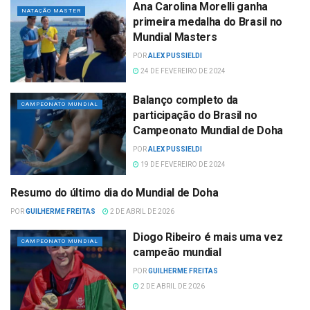
Ana Carolina Morelli ganha
NATAÇÃO MASTER
primeira medalha do Brasil no
Mundial Masters
POR
ALEX PUSSIELDI
24 DE FEVEREIRO DE 2024
Balanço completo da
CAMPEONATO MUNDIAL
participação do Brasil no
Campeonato Mundial de Doha
POR
ALEX PUSSIELDI
19 DE FEVEREIRO DE 2024
Resumo do último dia do Mundial de Doha
CAMPEONATO MUNDIAL
POR
GUILHERME FREITAS
2 DE ABRIL DE 2026
Diogo Ribeiro é mais uma vez
CAMPEONATO MUNDIAL
campeão mundial
POR
GUILHERME FREITAS
2 DE ABRIL DE 2026