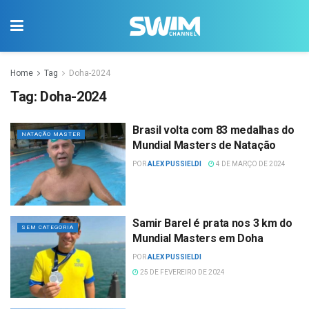
Home
Tag
Doha-2024
Tag:
Doha-2024
Brasil volta com 83 medalhas do
NATAÇÃO MASTER
Mundial Masters de Natação
POR
ALEX PUSSIELDI
4 DE MARÇO DE 2024
Samir Barel é prata nos 3 km do
SEM CATEGORIA
Mundial Masters em Doha
POR
ALEX PUSSIELDI
25 DE FEVEREIRO DE 2024