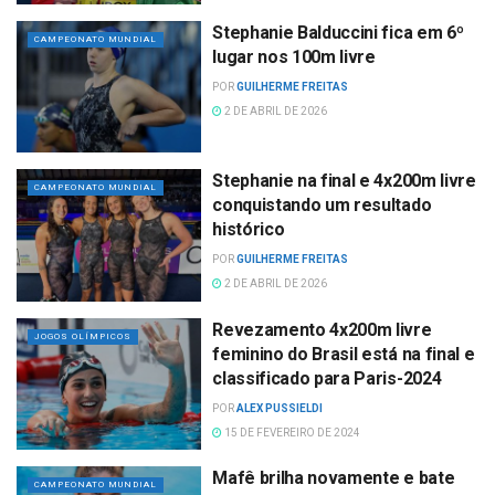
Stephanie Balduccini fica em 6º
CAMPEONATO MUNDIAL
lugar nos 100m livre
POR
GUILHERME FREITAS
2 DE ABRIL DE 2026
Stephanie na final e 4x200m livre
CAMPEONATO MUNDIAL
conquistando um resultado
histórico
POR
GUILHERME FREITAS
2 DE ABRIL DE 2026
Revezamento 4x200m livre
JOGOS OLÍMPICOS
feminino do Brasil está na final e
classificado para Paris-2024
POR
ALEX PUSSIELDI
15 DE FEVEREIRO DE 2024
Mafê brilha novamente e bate
CAMPEONATO MUNDIAL