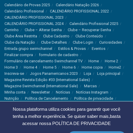
Calendário de Provas 2025
Calendário Natação 2026
Calendário Profissional
CALENDÁRIO PROFISSIONAL 2022
CALENDÁRIO PROFISSIONAL 2023
CALENDÁRIO PROFISSIONAL 2024
Calendário Profissional 2025
Carrinho
Clube – Alterar Senha
Clube – Recuperar Senha
Clube Área Restrita
Clube Cadastro
Clube Conteúdo
Clube da Natação
Clube Detalhes
Clube Login
Curiosidades
Entrada grupo swimchannel
Estilos & Provas
Eventos
Finalizar compra
formulario de cadastro
Formulário de cancelamento Swimchannel TV
Home
Home 2
Home 3
Home 4
Home 5
Home 6
Home copia
Home2
Inscreva-se
Jogos Panamericanos 2023
Loja
Loja principal
Magazine Revista Edição #33 (International Sales)
Magazine Swimchannel (International Sale)
Marcas
Minha conta
Newsletter
Notícias
Notícias Instagram
Nutrição
Política de Cancelamento
Política de privacidade
Produtos & Tecnologias
Programa Olímpico
Nossa plataforma utiliza cookies para garantir que você
Recordes & Rankings
Revistas
Saúde
Sobre Nós
tenha a melhor experiência. Se quiser saber mais,basta
Swimchannel
Thank You
Treino
Troca e Devolução
Troca, Devolução e Cancelamentos
acessar nossa
POLÍTICA DE PRIVACIDADE