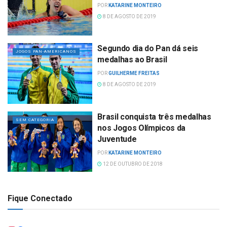
POR
KATARINE MONTEIRO
8 DE AGOSTO DE 2019
Segundo dia do Pan dá seis
JOGOS PAN-AMERICANOS
medalhas ao Brasil
POR
GUILHERME FREITAS
8 DE AGOSTO DE 2019
Brasil conquista três medalhas
SEM CATEGORIA
nos Jogos Olímpicos da
Juventude
POR
KATARINE MONTEIRO
12 DE OUTUBRO DE 2018
Fique Conectado