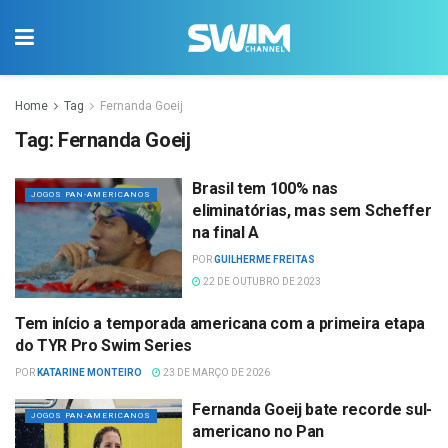
Home
Tag
Fernanda Goeij
Tag:
Fernanda Goeij
Brasil tem 100% nas
JOGOS PAN-AMERICANOS
eliminatórias, mas sem Scheffer
na final A
POR
GUILHERME FREITAS
22 DE OUTUBRO DE 2023
Tem início a temporada americana com a primeira etapa
NATAÇÃO
do TYR Pro Swim Series
POR
KATARINE MONTEIRO
23 DE MARÇO DE 2026
Fernanda Goeij bate recorde sul-
JOGOS PAN-AMERICANOS
americano no Pan