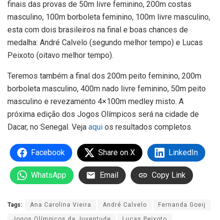
finais das provas de 50m livre feminino, 200m costas
masculino, 100m borboleta feminino, 100m livre masculino,
esta com dois brasileiros na final e boas chances de
medalha: André Calvelo (segundo melhor tempo) e Lucas
Peixoto (oitavo melhor tempo).
Teremos também a final dos 200m peito feminino, 200m
borboleta masculino, 400m nado livre feminino, 50m peito
masculino e revezamento 4×100m medley misto. A
próxima edição dos Jogos Olímpicos será na cidade de
Dacar, no Senegal. Veja
aqui
os resultados completos.
Facebook
Share on X
LinkedIn
WhatsApp
Email
Copy Link
Tags:
Ana Carolina Vieira
André Calvelo
Fernanda Goeij
Jogos Olímpicos da Juventude
Lucas Peixoto