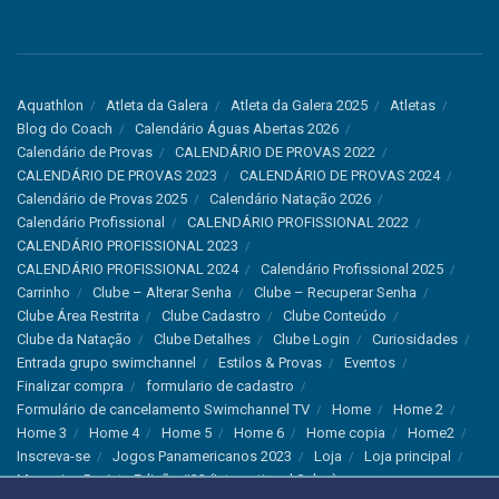
Aquathlon
Atleta da Galera
Atleta da Galera 2025
Atletas
Blog do Coach
Calendário Águas Abertas 2026
Calendário de Provas
CALENDÁRIO DE PROVAS 2022
CALENDÁRIO DE PROVAS 2023
CALENDÁRIO DE PROVAS 2024
Calendário de Provas 2025
Calendário Natação 2026
Calendário Profissional
CALENDÁRIO PROFISSIONAL 2022
CALENDÁRIO PROFISSIONAL 2023
CALENDÁRIO PROFISSIONAL 2024
Calendário Profissional 2025
Carrinho
Clube – Alterar Senha
Clube – Recuperar Senha
Clube Área Restrita
Clube Cadastro
Clube Conteúdo
Clube da Natação
Clube Detalhes
Clube Login
Curiosidades
Entrada grupo swimchannel
Estilos & Provas
Eventos
Finalizar compra
formulario de cadastro
Formulário de cancelamento Swimchannel TV
Home
Home 2
Home 3
Home 4
Home 5
Home 6
Home copia
Home2
Inscreva-se
Jogos Panamericanos 2023
Loja
Loja principal
Magazine Revista Edição #33 (International Sales)