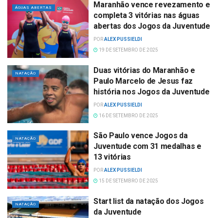
Maranhão vence revezamento e
ÁGUAS ABERTAS
completa 3 vitórias nas águas
abertas dos Jogos da Juventude
POR
ALEX PUSSIELDI
19 DE SETEMBRO DE 2025
Duas vitórias do Maranhão e
NATAÇÃO
Paulo Marcelo de Jesus faz
história nos Jogos da Juventude
POR
ALEX PUSSIELDI
16 DE SETEMBRO DE 2025
São Paulo vence Jogos da
NATAÇÃO
Juventude com 31 medalhas e
13 vitórias
POR
ALEX PUSSIELDI
15 DE SETEMBRO DE 2025
Start list da natação dos Jogos
NATAÇÃO
da Juventude