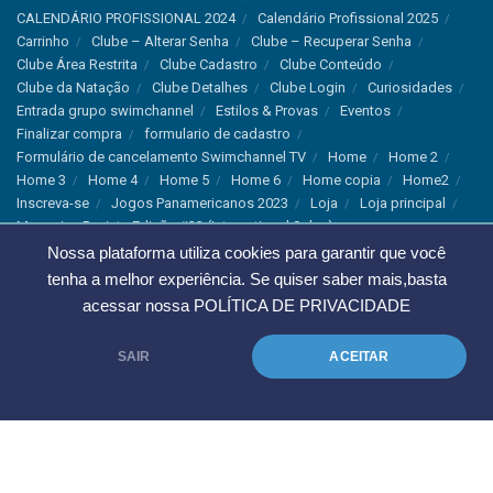
CALENDÁRIO PROFISSIONAL 2024
Calendário Profissional 2025
Carrinho
Clube – Alterar Senha
Clube – Recuperar Senha
Clube Área Restrita
Clube Cadastro
Clube Conteúdo
Clube da Natação
Clube Detalhes
Clube Login
Curiosidades
Entrada grupo swimchannel
Estilos & Provas
Eventos
Finalizar compra
formulario de cadastro
Formulário de cancelamento Swimchannel TV
Home
Home 2
Home 3
Home 4
Home 5
Home 6
Home copia
Home2
Inscreva-se
Jogos Panamericanos 2023
Loja
Loja principal
Magazine Revista Edição #33 (International Sales)
Magazine Swimchannel (International Sale)
Marcas
Nossa plataforma utiliza cookies para garantir que você
Minha conta
Newsletter
Notícias
Notícias Instagram
tenha a melhor experiência. Se quiser saber mais,basta
Nutrição
Política de Cancelamento
Política de privacidade
acessar nossa
POLÍTICA DE PRIVACIDADE
Produtos & Tecnologias
Programa Olímpico
Recordes & Rankings
Revistas
Saúde
Sobre Nós
SAIR
ACEITAR
Swimchannel
Thank You
Treino
Troca e Devolução
Troca, Devolução e Cancelamentos
© 2023 Swimchannel Todos os Direitos Reservados - Premium Websites
Agência Tutti Marketing
.