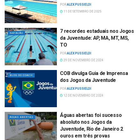
POR
ALEX PUSSIELDI
11 DE SETEMBRO DE 2025
7 recordes estaduais nos Jogos
NATAÇÃO
da Juventude: AP, MA, MT, MS,
TO
POR
ALEX PUSSIELDI
29 DE NOVEMBRO DE 2024
COB divulga Guia de Imprensa
BLOG DO COACH
dos Jogos da Juventude
POR
ALEX PUSSIELDI
12 DE NOVEMBRO DE 2024
Águas abertas foi sucesso
ÁGUAS ABERTAS
absoluto nos Jogos da
Juventude, Rio de Janeiro 2
ouros em três provas