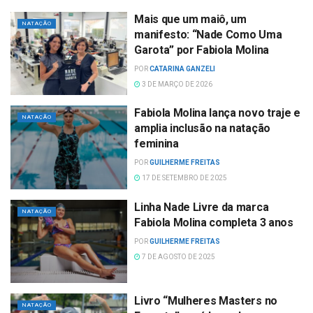
Mais que um maiô, um
NATAÇÃO
manifesto: “Nade Como Uma
Garota” por Fabiola Molina
POR
CATARINA GANZELI
3 DE MARÇO DE 2026
Fabiola Molina lança novo traje e
NATAÇÃO
amplia inclusão na natação
feminina
POR
GUILHERME FREITAS
17 DE SETEMBRO DE 2025
Linha Nade Livre da marca
NATAÇÃO
Fabiola Molina completa 3 anos
POR
GUILHERME FREITAS
7 DE AGOSTO DE 2025
Livro “Mulheres Masters no
NATAÇÃO