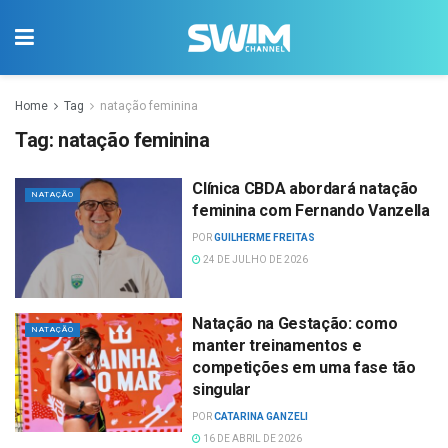
Home
Tag
natação feminina
Tag:
natação feminina
Clínica CBDA abordará natação
NATAÇÃO
feminina com Fernando Vanzella
POR
GUILHERME FREITAS
24 DE JULHO DE 2026
Natação na Gestação: como
NATAÇÃO
manter treinamentos e
competições em uma fase tão
singular
POR
CATARINA GANZELI
16 DE ABRIL DE 2026