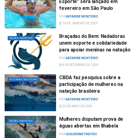
Esporte” será lançado em
fevereiro em São Paulo
POR
KATARINE MONTEIRO
16 DE JANEIRO DE 2025
Braçadas do Bem: Nadadoras
ÁGUAS ABERTAS
unem esporte e solidariedade
para apoiar meninas na natação
POR
KATARINE MONTEIRO
4 DE SETEMBRO DE 2024
CBDA faz pesquisa sobre a
ÚLTIMAS NOTÍCIAS
participação de mulheres na
natação brasileira
POR
KATARINE MONTEIRO
22 DE MAIO DE 2024
Mulheres disputam prova de
ÁGUAS ABERTAS
águas abertas em Ilhabela
POR
GUILHERME FREITAS