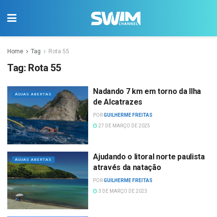
Home
Tag
Rota 55
Tag:
Rota 55
Nadando 7 km em torno da Ilha
ÁGUAS ABERTAS
de Alcatrazes
POR
GUILHERME FREITAS
27 DE MARÇO DE 2025
Ajudando o litoral norte paulista
ÁGUAS ABERTAS
através da natação
POR
GUILHERME FREITAS
3 DE MARÇO DE 2023