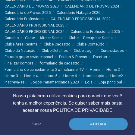
CALENDÁRIO DE PROVAS 2023
CALENDÁRIO DE PROVAS 2024
Calendário de Provas 2025
Calendário Natação 2026
Calendário Profissional
CALENDÁRIO PROFISSIONAL 2022
CALENDÁRIO PROFISSIONAL 2023
CALENDÁRIO PROFISSIONAL 2024
Calendário Profissional 2025
Carrinho
Clube – Alterar Senha
Clube – Recuperar Senha
Clube Área Restrita
Clube Cadastro
Clube Conteúdo
Clube da Natação
Clube Detalhes
Clube Login
Curiosidades
Entrada grupo swimchannel
Estilos & Provas
Eventos
Finalizar compra
formulario de cadastro
Formulário de cancelamento Swimchannel TV
Home
Home 2
Home 3
Home 4
Home 5
Home 6
Home copia
Home2
Inscreva-se
Jogos Panamericanos 2023
Loja
Loja principal
Magazine Revista Edição #33 (International Sales)
Magazine Swimchannel (International Sale)
Marcas
Nossa plataforma utiliza cookies para garantir que você
Minha conta
Newsletter
Notícias
Notícias Instagram
tenha a melhor experiência. Se quiser saber mais,basta
Nutrição
Política de Cancelamento
Política de privacidade
acessar nossa
POLÍTICA DE PRIVACIDADE
Produtos & Tecnologias
Programa Olímpico
Recordes & Rankings
Revistas
Saúde
Sobre Nós
SAIR
ACEITAR
Swimchannel
Thank You
Treino
Troca e Devolução
Troca, Devolução e Cancelamentos