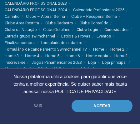
CALENDÁRIO PROFISSIONAL 2023
CALENDÁRIO PROFISSIONAL 2024
Calendário Profissional 2025
Carrinho
Clube – Alterar Senha
Clube – Recuperar Senha
Clube Área Restrita
Clube Cadastro
Clube Conteúdo
Clube da Natação
Clube Detalhes
Clube Login
Curiosidades
Entrada grupo swimchannel
Estilos & Provas
Eventos
Finalizar compra
formulario de cadastro
Formulário de cancelamento Swimchannel TV
Home
Home 2
Home 3
Home 4
Home 5
Home 6
Home copia
Home2
Inscreva-se
Jogos Panamericanos 2023
Loja
Loja principal
Magazine Revista Edição #33 (International Sales)
Magazine Swimchannel (International Sale)
Marcas
Nossa plataforma utiliza cookies para garantir que você
Minha conta
Newsletter
Notícias
Notícias Instagram
tenha a melhor experiência. Se quiser saber mais,basta
Nutrição
Política de Cancelamento
Política de privacidade
acessar nossa
POLÍTICA DE PRIVACIDADE
Produtos & Tecnologias
Programa Olímpico
Recordes & Rankings
Revistas
Saúde
Sobre Nós
SAIR
ACEITAR
Swimchannel
Thank You
Treino
Troca e Devolução
Troca, Devolução e Cancelamentos
© 2023 Swimchannel Todos os Direitos Reservados - Premium Websites
Agência Tutti Marketing
.