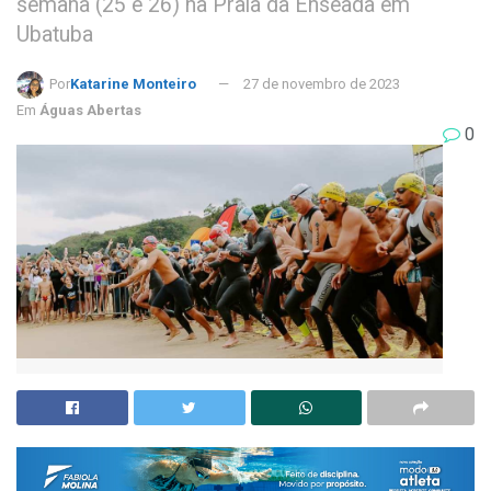
semana (25 e 26) na Praia da Enseada em
Ubatuba
Por
Katarine Monteiro
27 de novembro de 2023
Em
Águas Abertas
0