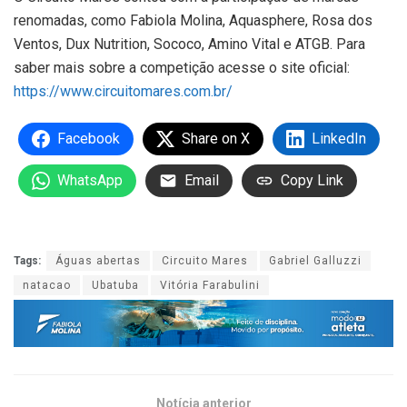
renomadas, como Fabiola Molina, Aquasphere, Rosa dos
Ventos, Dux Nutrition, Sococo, Amino Vital e ATGB. Para
saber mais sobre a competição acesse o site oficial:
https://www.circuitomares.com.br/
Facebook
Share on X
LinkedIn
WhatsApp
Email
Copy Link
Tags:
Águas abertas
Circuito Mares
Gabriel Galluzzi
natacao
Ubatuba
Vitória Farabulini
Notícia anterior