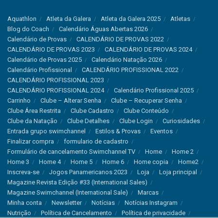
Aquathlon
Atleta da Galera
Atleta da Galera 2025
Atletas
Blog do Coach
Calendário Águas Abertas 2026
Calendário de Provas
CALENDÁRIO DE PROVAS 2022
CALENDÁRIO DE PROVAS 2023
CALENDÁRIO DE PROVAS 2024
Calendário de Provas 2025
Calendário Natação 2026
Calendário Profissional
CALENDÁRIO PROFISSIONAL 2022
CALENDÁRIO PROFISSIONAL 2023
CALENDÁRIO PROFISSIONAL 2024
Calendário Profissional 2025
Carrinho
Clube – Alterar Senha
Clube – Recuperar Senha
Clube Área Restrita
Clube Cadastro
Clube Conteúdo
Clube da Natação
Clube Detalhes
Clube Login
Curiosidades
Entrada grupo swimchannel
Estilos & Provas
Eventos
Finalizar compra
formulario de cadastro
Formulário de cancelamento Swimchannel TV
Home
Home 2
Home 3
Home 4
Home 5
Home 6
Home copia
Home2
Inscreva-se
Jogos Panamericanos 2023
Loja
Loja principal
Magazine Revista Edição #33 (International Sales)
Magazine Swimchannel (International Sale)
Marcas
Minha conta
Newsletter
Notícias
Notícias Instagram
Nutrição
Política de Cancelamento
Política de privacidade