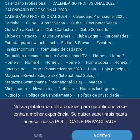
Calendário Profissional
CALENDÁRIO PROFISSIONAL 2022
CALENDÁRIO PROFISSIONAL 2023
CALENDÁRIO PROFISSIONAL 2024
Calendário Profissional 2025
Carrinho
Clube – Alterar Senha
Clube – Recuperar Senha
Clube Área Restrita
Clube Cadastro
Clube Conteúdo
Clube da Natação
Clube Detalhes
Clube Login
Curiosidades
Entrada grupo swimchannel
Estilos & Provas
Eventos
Finalizar compra
formulario de cadastro
Formulário de cancelamento Swimchannel TV
Home
Home 2
Home 3
Home 4
Home 5
Home 6
Home copia
Home2
Inscreva-se
Jogos Panamericanos 2023
Loja
Loja principal
Magazine Revista Edição #33 (International Sales)
Magazine Swimchannel (International Sale)
Marcas
Minha conta
Newsletter
Notícias
Notícias Instagram
Nutrição
Política de Cancelamento
Política de privacidade
Produtos & Tecnologias
Programa Olímpico
Nossa plataforma utiliza cookies para garantir que você
Recordes & Rankings
Revistas
Saúde
Sobre Nós
tenha a melhor experiência. Se quiser saber mais,basta
Swimchannel
Thank You
Treino
Troca e Devolução
Troca, Devolução e Cancelamentos
acessar nossa
POLÍTICA DE PRIVACIDADE
© 2023 Swimchannel Todos os Direitos Reservados - Premium Websites
SAIR
ACEITAR
Agência Tutti Marketing
.