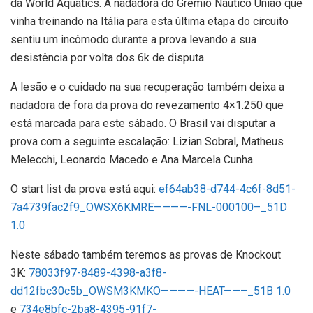
da World Aquatics. A nadadora do Grêmio Náutico União que
vinha treinando na Itália para esta última etapa do circuito
sentiu um incômodo durante a prova levando a sua
desistência por volta dos 6k de disputa.
A lesão e o cuidado na sua recuperação também deixa a
nadadora de fora da prova do revezamento 4×1.250 que
está marcada para este sábado. O Brasil vai disputar a
prova com a seguinte escalação: Lizian Sobral, Matheus
Melecchi, Leonardo Macedo e Ana Marcela Cunha.
O start list da prova está aqui:
ef64ab38-d744-4c6f-8d51-
7a4739fac2f9_OWSX6KMRE————-FNL-000100–_51D
1.0
Neste sábado também teremos as provas de Knockout
3K:
78033f97-8489-4398-a3f8-
dd12fbc30c5b_OWSM3KMKO————-HEAT——–_51B 1.0
e
734e8bfc-2ba8-4395-91f7-