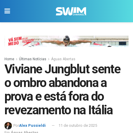
Home
Últimas Notícias
Águas Abertas
Viviane Jungblut sente
o ombro abandona a
prova e está fora do
revezamento na Itália
Por
Alex Pussieldi
11 de outubro de 2025
Em
Águas Abertas