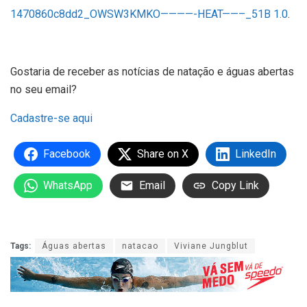
1470860c8dd2_OWSW3KMKO————-HEAT——–_51B 1.0
.
Gostaria de receber as notícias de natação e águas abertas
no seu email?
Cadastre-se aqui
Facebook
Share on X
LinkedIn
WhatsApp
Email
Copy Link
Tags:
Águas abertas
natacao
Viviane Jungblut