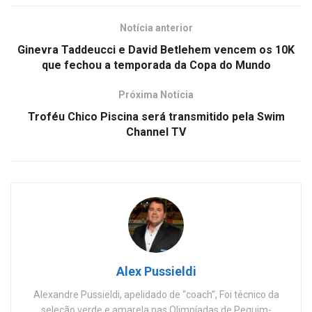
Notícia anterior
Ginevra Taddeucci e David Betlehem vencem os 10K
que fechou a temporada da Copa do Mundo
Próxima Notícia
Troféu Chico Piscina será transmitido pela Swim
Channel TV
Alex Pussieldi
Alexandre Pussieldi, apelidado de “coach”, Foi técnico da
seleção verde e amarela nas Olimpíadas de Pequim-