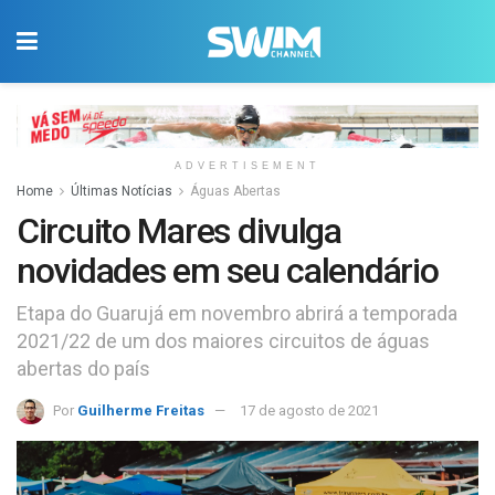
ADVERTISEMENT
Home
Últimas Notícias
Águas Abertas
Circuito Mares divulga
novidades em seu calendário
Etapa do Guarujá em novembro abrirá a temporada
2021/22 de um dos maiores circuitos de águas
abertas do país
Por
Guilherme Freitas
17 de agosto de 2021