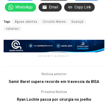
WhatsApp
Email
Copy Link
Tags:
Águas abertas
Circuito Mares
Guarujá
natacao
ADVERTISEMENT
Notícia anterior
Samir Barel supera recorde em travessia da BISA
Próxima Notícia
Ryan Lochte passa por cirurgia no joelho