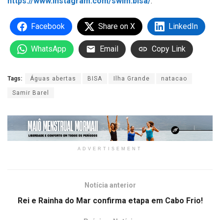
https://www.instagram.com/swim.bisa/
.
Facebook
Share on X
LinkedIn
WhatsApp
Email
Copy Link
Tags:
Águas abertas
BISA
Ilha Grande
natacao
Samir Barel
ADVERTISEMENT
Notícia anterior
Rei e Rainha do Mar confirma etapa em Cabo Frio!