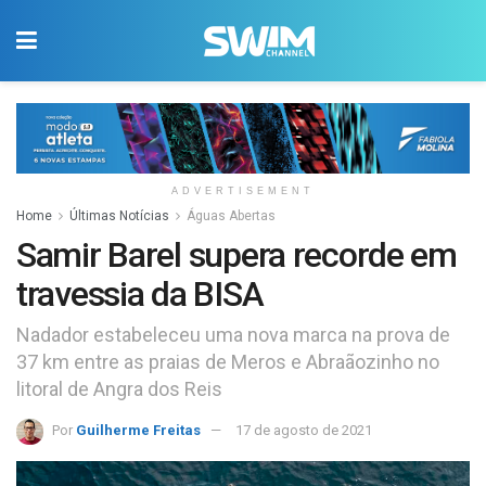
ADVERTISEMENT
Home
Últimas Notícias
Águas Abertas
Samir Barel supera recorde em
travessia da BISA
Nadador estabeleceu uma nova marca na prova de
37 km entre as praias de Meros e Abraãozinho no
litoral de Angra dos Reis
Por
Guilherme Freitas
17 de agosto de 2021