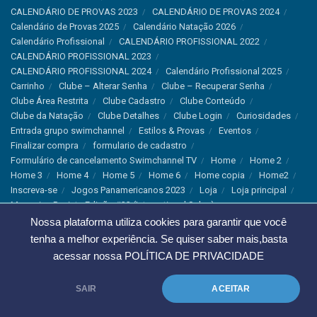
CALENDÁRIO DE PROVAS 2023
CALENDÁRIO DE PROVAS 2024
Calendário de Provas 2025
Calendário Natação 2026
Calendário Profissional
CALENDÁRIO PROFISSIONAL 2022
CALENDÁRIO PROFISSIONAL 2023
CALENDÁRIO PROFISSIONAL 2024
Calendário Profissional 2025
Carrinho
Clube – Alterar Senha
Clube – Recuperar Senha
Clube Área Restrita
Clube Cadastro
Clube Conteúdo
Clube da Natação
Clube Detalhes
Clube Login
Curiosidades
Entrada grupo swimchannel
Estilos & Provas
Eventos
Finalizar compra
formulario de cadastro
Formulário de cancelamento Swimchannel TV
Home
Home 2
Home 3
Home 4
Home 5
Home 6
Home copia
Home2
Inscreva-se
Jogos Panamericanos 2023
Loja
Loja principal
Magazine Revista Edição #33 (International Sales)
Magazine Swimchannel (International Sale)
Marcas
Nossa plataforma utiliza cookies para garantir que você
Minha conta
Newsletter
Notícias
Notícias Instagram
tenha a melhor experiência. Se quiser saber mais,basta
Nutrição
Política de Cancelamento
Política de privacidade
acessar nossa
POLÍTICA DE PRIVACIDADE
Produtos & Tecnologias
Programa Olímpico
Recordes & Rankings
Revistas
Saúde
Sobre Nós
SAIR
ACEITAR
Swimchannel
Thank You
Treino
Troca e Devolução
Troca, Devolução e Cancelamentos