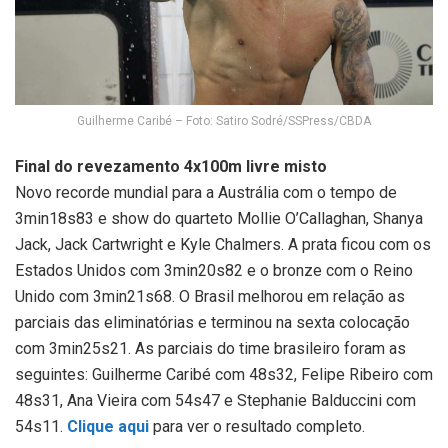
Guilherme Caribé – Foto: Satiro Sodré/SSPress/CBDA
Final do revezamento 4x100m livre misto
Novo recorde mundial para a Austrália com o tempo de
3min18s83 e show do quarteto Mollie O’Callaghan, Shanya
Jack, Jack Cartwright e Kyle Chalmers. A prata ficou com os
Estados Unidos com 3min20s82 e o bronze com o Reino
Unido com 3min21s68. O Brasil melhorou em relação as
parciais das eliminatórias e terminou na sexta colocação
com 3min25s21. As parciais do time brasileiro foram as
seguintes: Guilherme Caribé com 48s32, Felipe Ribeiro com
48s31, Ana Vieira com 54s47 e Stephanie Balduccini com
54s11.
Clique aqui
para ver o resultado completo.