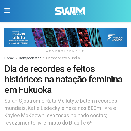
ADVERTISEMENT
Home
Campeonatos
Campeonato Mundial
Dia de recordes e feitos
históricos na natação feminina
em Fukuoka
Sarah Sjostrom e Ruta Meilutyte batem recordes
mundiais, Katie Ledecky é hexa nos 800m livre e
Kaylee McKeown leva todas no nado costas;
revezamento livre misto do Brasil é 6º