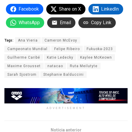
Facebook
Share on X
LinkedIn
WhatsApp
Email
Copy Link
Tags:
Ana Vieria
Cameron McEvoy
Campeonato Mundial
Felipe Ribeiro
Fukuoka-2023
Guilherme Caribé
Katie Ledecky
Kaylee McKeown
Maxime Grousset
natacao
Ruta Meilutyte
Sarah Sjostrom
Stephanie Balduccini
ADVERTISEMENT
Notícia anterior