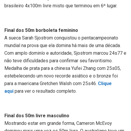
brasileiro 4x100m livre misto que terminou em 6º lugar.
Final dos 50m borboleta feminino
A sueca Sarah Sjostrom conquistou o pentacampeonato
mundial na prova que ela domina há mais de uma década.
Com amplo dominío e autoridade, Sjostrom marcou 24s77 e
não teve dificuldades para confirmar seu favoritismo.
Medalha de prata para a chinesa Yufei Zhang com 25s05,
estebelecendo um novo recorde asiático e o bronze foi
para a maericana Gretchen Walsh com 25s46.
Clique
aqui
para ver o resultado completo.
Final dos 50m livre masculino
Mostrando estar em grande forma, Cameron McEvoy
dominou mais uma vez os 50m livre. O australiano teve um