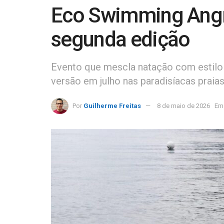
Eco Swimming Angra
segunda edição
Evento que mescla natação com estilo 
versão em julho nas paradisíacas praia
Por
Guilherme Freitas
8 de maio de 2026
Em