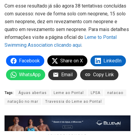
Com esse resultado já são agora 38 tentativas concluídas
com sucesso: nove de forma solo com neoprene, 15 solo
sem neoprene, dez em revezamento com neoprene e
quatro em revezamento sem neoprene. Para mais detalhes
informações visite a página oficial do
Leme to Pontal
Swimming Association clicando aqui
.
Facebook
Share on X
LinkedIn
WhatsApp
Email
Copy Link
Tags:
Águas abertas
Leme ao Pontal
LPSA
natacao
natação no mar
Travessia do Leme ao Pontal