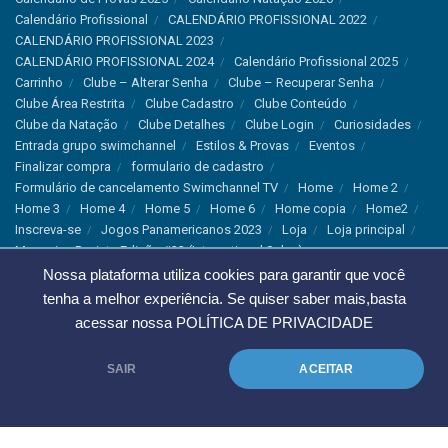
Calendário Profissional
CALENDÁRIO PROFISSIONAL 2022
CALENDÁRIO PROFISSIONAL 2023
CALENDÁRIO PROFISSIONAL 2024
Calendário Profissional 2025
Carrinho
Clube – Alterar Senha
Clube – Recuperar Senha
Clube Área Restrita
Clube Cadastro
Clube Conteúdo
Clube da Natação
Clube Detalhes
Clube Login
Curiosidades
Entrada grupo swimchannel
Estilos & Provas
Eventos
Finalizar compra
formulario de cadastro
Formulário de cancelamento Swimchannel TV
Home
Home 2
Home 3
Home 4
Home 5
Home 6
Home copia
Home2
Inscreva-se
Jogos Panamericanos 2023
Loja
Loja principal
Magazine Revista Edição #33 (International Sales)
Magazine Swimchannel (International Sale)
Marcas
Nossa plataforma utiliza cookies para garantir que você
Minha conta
Newsletter
Notícias
Notícias Instagram
tenha a melhor experiência. Se quiser saber mais,basta
Nutrição
Política de Cancelamento
Política de privacidade
acessar nossa
POLÍTICA DE PRIVACIDADE
Produtos & Tecnologias
Programa Olímpico
Recordes & Rankings
Revistas
Saúde
Sobre Nós
SAIR
ACEITAR
Swimchannel
Thank You
Treino
Troca e Devolução
Troca, Devolução e Cancelamentos
© 2023 Swimchannel Todos os Direitos Reservados - Premium Websites