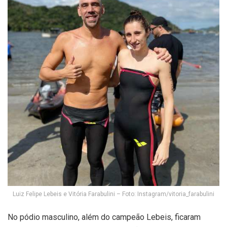
Luiz Felipe Lebeis e Vitória Farabulini – Foto: Instagram/vitoria_farabulini
No pódio masculino, além do campeão Lebeis, ficaram