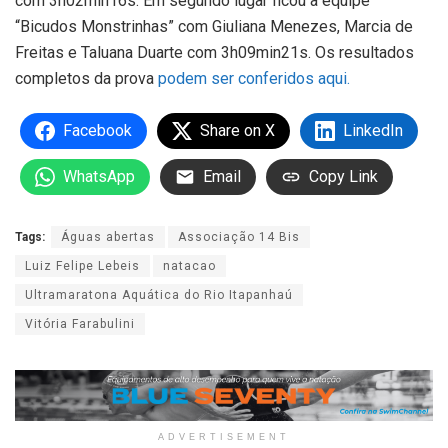
com 3h02min16s. Em segundo lugar ficou a equipe
“Bicudos Monstrinhas” com Giuliana Menezes, Marcia de
Freitas e Taluana Duarte com 3h09min21s. Os resultados
completos da prova
podem ser conferidos aqui.
Facebook
Share on X
LinkedIn
WhatsApp
Email
Copy Link
Tags:
Águas abertas
Associação 14 Bis
Luiz Felipe Lebeis
natacao
Ultramaratona Aquática do Rio Itapanhaú
Vitória Farabulini
ADVERTISEMENT