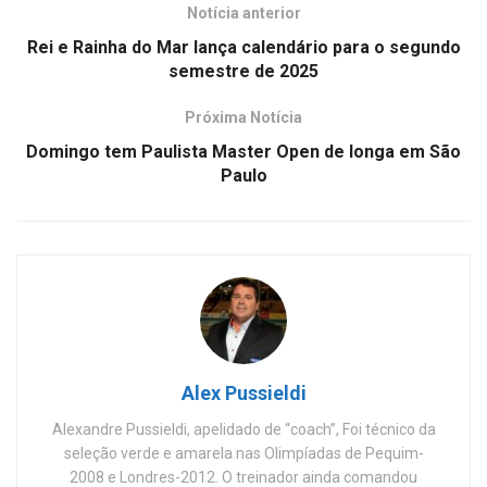
Notícia anterior
Rei e Rainha do Mar lança calendário para o segundo
semestre de 2025
Próxima Notícia
Domingo tem Paulista Master Open de longa em São
Paulo
Alex Pussieldi
Alexandre Pussieldi, apelidado de “coach”, Foi técnico da
seleção verde e amarela nas Olimpíadas de Pequim-
2008 e Londres-2012. O treinador ainda comandou