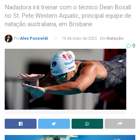
Nadadora irá treinar com o técnico Dean Boxall
no St. Pete Western Aquatic, principal equipe de
natação australiana, em Brisbane
Por
Alex Pussieldi
15 de maio de 2025
Em
Natação
0