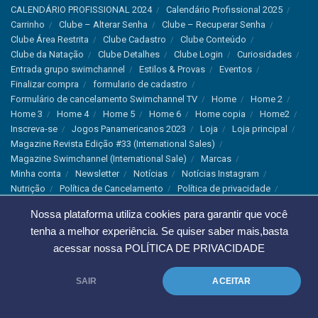
CALENDÁRIO PROFISSIONAL 2024
Calendário Profissional 2025
Carrinho
Clube – Alterar Senha
Clube – Recuperar Senha
Clube Área Restrita
Clube Cadastro
Clube Conteúdo
Clube da Natação
Clube Detalhes
Clube Login
Curiosidades
Entrada grupo swimchannel
Estilos & Provas
Eventos
Finalizar compra
formulario de cadastro
Formulário de cancelamento Swimchannel TV
Home
Home 2
Home 3
Home 4
Home 5
Home 6
Home copia
Home2
Inscreva-se
Jogos Panamericanos 2023
Loja
Loja principal
Magazine Revista Edição #33 (International Sales)
Magazine Swimchannel (International Sale)
Marcas
Minha conta
Newsletter
Notícias
Notícias Instagram
Nutrição
Política de Cancelamento
Política de privacidade
Produtos & Tecnologias
Programa Olímpico
Nossa plataforma utiliza cookies para garantir que você
Recordes & Rankings
Revistas
Saúde
Sobre Nós
tenha a melhor experiência. Se quiser saber mais,basta
Swimchannel
Thank You
Treino
Troca e Devolução
acessar nossa
POLÍTICA DE PRIVACIDADE
Troca, Devolução e Cancelamentos
© 2023 Swimchannel Todos os Direitos Reservados - Premium Websites
SAIR
ACEITAR
Agência Tutti Marketing
.