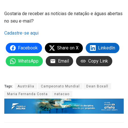
Gostaria de receber as notícias de natação e águas abertas
no seu e-mail?
Cadastre-se aqui
Facebook
Share on X
LinkedIn
WhatsApp
Email
Copy Link
Tags:
Austrália
Campeonato Mundial
Dean Boxall
Maria Fernanda Costa
natacao