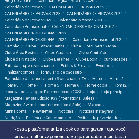
Blog do Coach
Calendário Águas Abertas 2026
Calendário de Provas
CALENDÁRIO DE PROVAS 2022
CALENDÁRIO DE PROVAS 2023
CALENDÁRIO DE PROVAS 2024
Calendário de Provas 2025
Calendário Natação 2026
Calendário Profissional
CALENDÁRIO PROFISSIONAL 2022
CALENDÁRIO PROFISSIONAL 2023
CALENDÁRIO PROFISSIONAL 2024
Calendário Profissional 2025
Carrinho
Clube – Alterar Senha
Clube – Recuperar Senha
Clube Área Restrita
Clube Cadastro
Clube Conteúdo
Clube da Natação
Clube Detalhes
Clube Login
Curiosidades
Entrada grupo swimchannel
Estilos & Provas
Eventos
Finalizar compra
formulario de cadastro
Formulário de cancelamento Swimchannel TV
Home
Home 2
Home 3
Home 4
Home 5
Home 6
Home copia
Home2
Inscreva-se
Jogos Panamericanos 2023
Loja
Loja principal
Magazine Revista Edição #33 (International Sales)
Magazine Swimchannel (International Sale)
Marcas
Minha conta
Newsletter
Notícias
Notícias Instagram
Nutrição
Política de Cancelamento
Política de privacidade
Produtos & Tecnologias
Programa Olímpico
Nossa plataforma utiliza cookies para garantir que você
Recordes & Rankings
Revistas
Saúde
Sobre Nós
tenha a melhor experiência. Se quiser saber mais,basta
Swimchannel
Thank You
Treino
Troca e Devolução