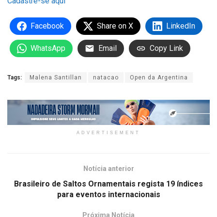
Cadastre-se aqui
Facebook
Share on X
LinkedIn
WhatsApp
Email
Copy Link
Tags:
Malena Santillan
natacao
Open da Argentina
ADVERTISEMENT
Notícia anterior
Brasileiro de Saltos Ornamentais regista 19 índices
para eventos internacionais
Próxima Notícia