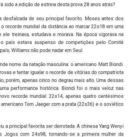
 sido a edição de estreia desta prova 28 anos atrás?
 desfalcada de seu principal favorito. Meses antes dos
o o recorde mundial da distância ao marcar 22s18 em uma
ele treinava, estudava e morava. Na época vigorava na
 e o país estava suspenso de competições pelo Comitê
 país, Williams não pode nadar em Seul.
nde nome da natação masculina: o americano Matt Biondi.
rovas e tentar igualar o recorde de vitórias do compatriota
io, porém, apenas cinco no degrau mais alto. Uma dessas
ma performance histórica. Biondi foi o mais veloz nas
 novo recorde mundial: 22s14, apenas quatro centésimos
o americano Tom Jaeger com a prata (22s36) e o soviético
u a principal favorita ser derrotada. A chinesa Yang Wenyi
s Jogos com 24s98, tornando-se a primeira mulher da