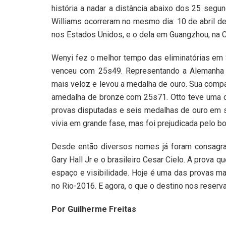
história a nadar a distância abaixo dos 25 segu
Williams ocorreram no mesmo dia: 10 de abril de
nos Estados Unidos, e o dela em Guangzhou, na C
Wenyi fez o melhor tempo das eliminatórias em Se
venceu com 25s49. Representando a Alemanha O
mais veloz e levou a medalha de ouro. Sua compat
amedalha de bronze com 25s71. Otto teve uma 
provas disputadas e seis medalhas de ouro em s
vivia em grande fase, mas foi prejudicada pelo b
Desde então diversos nomes já foram consagrad
Gary Hall Jr e o brasileiro Cesar Cielo. A prova
espaço e visibilidade. Hoje é uma das provas ma
no Rio-2016. E agora, o que o destino nos reserv
Por Guilherme Freitas