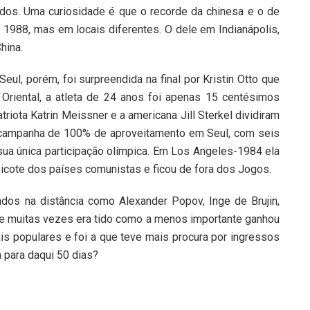
ndos. Uma curiosidade é que o recorde da chinesa e o de
 1988, mas em locais diferentes. O dele em Indianápolis,
hina.
ul, porém, foi surpreendida na final por Kristin Otto que
riental, a atleta de 24 anos foi apenas 15 centésimos
riota Katrin Meissner e a americana Jill Sterkel dividiram
campanha de 100% de aproveitamento em Seul, com seis
ua única participação olímpica. Em Los Angeles-1984 ela
oicote dos países comunistas e ficou de fora dos Jogos.
os na distância como Alexander Popov, Inge de Brujin,
 que muitas vezes era tido como a menos importante ganhou
is populares e foi a que teve mais procura por ingressos
a para daqui 50 dias?