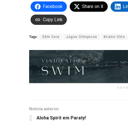
Facebook
Share on X
Li
Copy Link
Tags:
50m livre
Jogos Olímpicos
Kristin Otto
ADV
Notícia anterior
Aloha Spirit em Paraty!