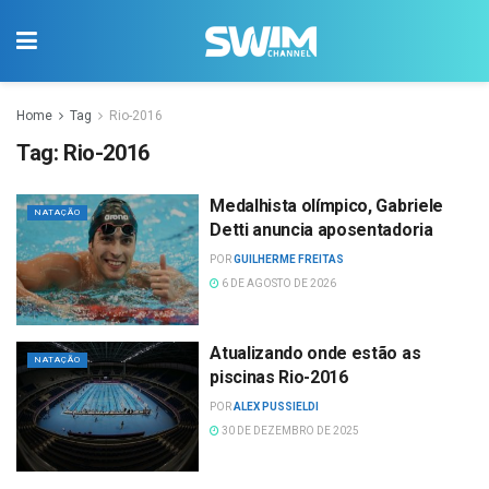
Home
Tag
Rio-2016
Tag:
Rio-2016
Medalhista olímpico, Gabriele
NATAÇÃO
Detti anuncia aposentadoria
POR
GUILHERME FREITAS
6 DE AGOSTO DE 2026
Atualizando onde estão as
NATAÇÃO
piscinas Rio-2016
POR
ALEX PUSSIELDI
30 DE DEZEMBRO DE 2025