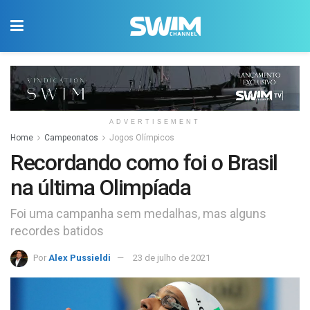
ADVERTISEMENT
Home
Campeonatos
Jogos Olímpicos
Recordando como foi o Brasil
na última Olimpíada
Foi uma campanha sem medalhas, mas alguns
recordes batidos
Por
Alex Pussieldi
23 de julho de 2021