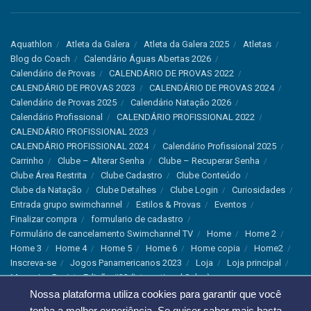
Aquathlon
Atleta da Galera
Atleta da Galera 2025
Atletas
Blog do Coach
Calendário Águas Abertas 2026
Calendário de Provas
CALENDÁRIO DE PROVAS 2022
CALENDÁRIO DE PROVAS 2023
CALENDÁRIO DE PROVAS 2024
Calendário de Provas 2025
Calendário Natação 2026
Calendário Profissional
CALENDÁRIO PROFISSIONAL 2022
CALENDÁRIO PROFISSIONAL 2023
CALENDÁRIO PROFISSIONAL 2024
Calendário Profissional 2025
Carrinho
Clube – Alterar Senha
Clube – Recuperar Senha
Clube Área Restrita
Clube Cadastro
Clube Conteúdo
Clube da Natação
Clube Detalhes
Clube Login
Curiosidades
Entrada grupo swimchannel
Estilos & Provas
Eventos
Finalizar compra
formulario de cadastro
Formulário de cancelamento Swimchannel TV
Home
Home 2
Home 3
Home 4
Home 5
Home 6
Home copia
Home2
Inscreva-se
Jogos Panamericanos 2023
Loja
Loja principal
Magazine Revista Edição #33 (International Sales)
Magazine Swimchannel (International Sale)
Marcas
Nossa plataforma utiliza cookies para garantir que você
Minha conta
Newsletter
Notícias
Notícias Instagram