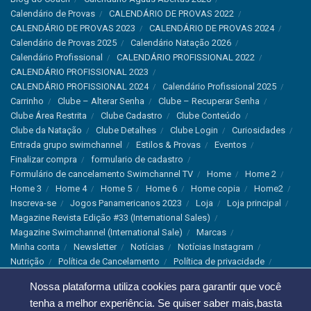
Calendário de Provas
CALENDÁRIO DE PROVAS 2022
CALENDÁRIO DE PROVAS 2023
CALENDÁRIO DE PROVAS 2024
Calendário de Provas 2025
Calendário Natação 2026
Calendário Profissional
CALENDÁRIO PROFISSIONAL 2022
CALENDÁRIO PROFISSIONAL 2023
CALENDÁRIO PROFISSIONAL 2024
Calendário Profissional 2025
Carrinho
Clube – Alterar Senha
Clube – Recuperar Senha
Clube Área Restrita
Clube Cadastro
Clube Conteúdo
Clube da Natação
Clube Detalhes
Clube Login
Curiosidades
Entrada grupo swimchannel
Estilos & Provas
Eventos
Finalizar compra
formulario de cadastro
Formulário de cancelamento Swimchannel TV
Home
Home 2
Home 3
Home 4
Home 5
Home 6
Home copia
Home2
Inscreva-se
Jogos Panamericanos 2023
Loja
Loja principal
Magazine Revista Edição #33 (International Sales)
Magazine Swimchannel (International Sale)
Marcas
Minha conta
Newsletter
Notícias
Notícias Instagram
Nutrição
Política de Cancelamento
Política de privacidade
Produtos & Tecnologias
Programa Olímpico
Nossa plataforma utiliza cookies para garantir que você
Recordes & Rankings
Revistas
Saúde
Sobre Nós
tenha a melhor experiência. Se quiser saber mais,basta
Swimchannel
Thank You
Treino
Troca e Devolução