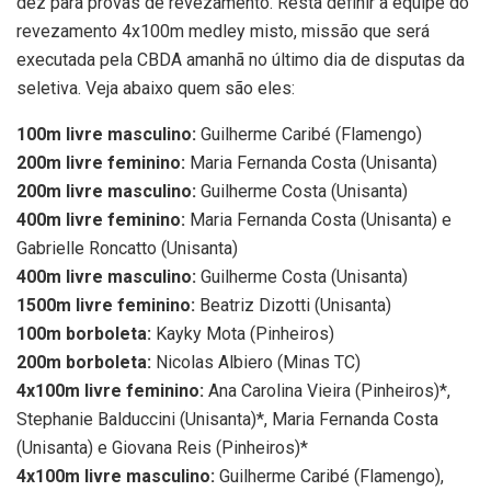
dez para provas de revezamento. Resta definir a equipe do
revezamento 4x100m medley misto, missão que será
executada pela CBDA amanhã no último dia de disputas da
seletiva. Veja abaixo quem são eles:
100m livre masculino:
Guilherme Caribé (Flamengo)
200m livre feminino:
Maria Fernanda Costa (Unisanta)
200m livre masculino:
Guilherme Costa (Unisanta)
400m livre feminino:
Maria Fernanda Costa (Unisanta) e
Gabrielle Roncatto (Unisanta)
400m livre masculino:
Guilherme Costa (Unisanta)
1500m livre feminino:
Beatriz Dizotti (Unisanta)
100m borboleta:
Kayky Mota (Pinheiros)
200m borboleta:
Nicolas Albiero (Minas TC)
4x100m livre feminino:
Ana Carolina Vieira (Pinheiros)*,
Stephanie Balduccini (Unisanta)*, Maria Fernanda Costa
(Unisanta) e Giovana Reis (Pinheiros)*
4x100m livre masculino:
Guilherme Caribé (Flamengo),