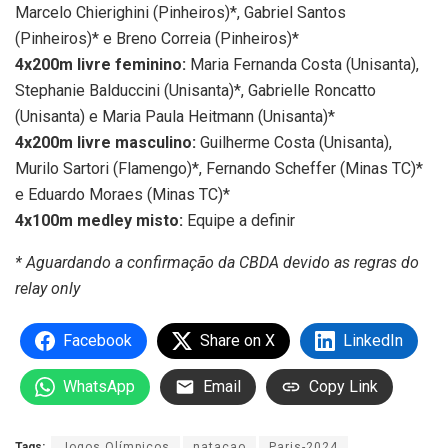
Marcelo Chierighini (Pinheiros)*, Gabriel Santos
(Pinheiros)* e Breno Correia (Pinheiros)*
4x200m livre feminino:
Maria Fernanda Costa (Unisanta),
Stephanie Balduccini (Unisanta)*, Gabrielle Roncatto
(Unisanta) e Maria Paula Heitmann (Unisanta)*
4x200m livre masculino:
Guilherme Costa (Unisanta),
Murilo Sartori (Flamengo)*, Fernando Scheffer (Minas TC)*
e Eduardo Moraes (Minas TC)*
4x100m medley misto:
Equipe a definir
* Aguardando a confirmação da CBDA devido as regras do
relay only
Facebook
Share on X
LinkedIn
WhatsApp
Email
Copy Link
Tags:
Jogos Olímpicos
natacao
Paris-2024