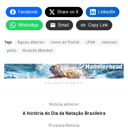
Facebook
Share on X
LinkedIn
WhatsApp
Email
Copy Link
Tags:
Águas abertas
Leme ao Pontal
LPSA
natacao
peito
Ricardo Mendes
ADVERTISEMENT
Notícia anterior
A história do Dia da Natação Brasileira
Próxima Notícia