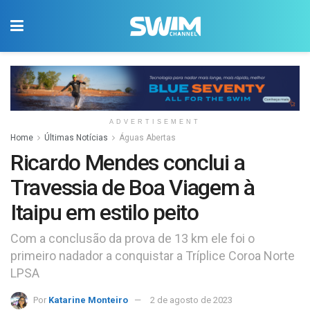
ADVERTISEMENT
Home
Últimas Notícias
Águas Abertas
Ricardo Mendes conclui a
Travessia de Boa Viagem à
Itaipu em estilo peito
Com a conclusão da prova de 13 km ele foi o
primeiro nadador a conquistar a Tríplice Coroa Norte
LPSA
Por
Katarine Monteiro
2 de agosto de 2023