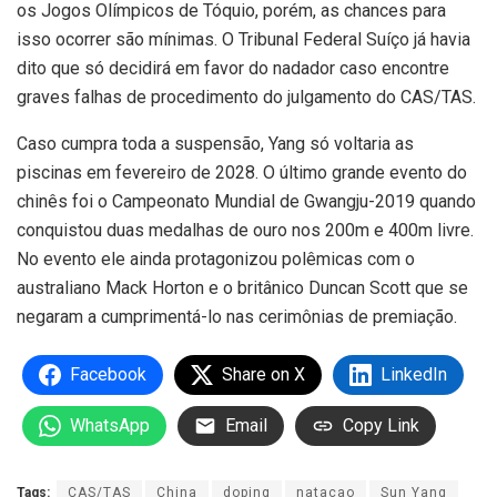
os Jogos Olímpicos de Tóquio, porém, as chances para
isso ocorrer são mínimas. O Tribunal Federal Suíço já havia
dito que só decidirá em favor do nadador caso encontre
graves falhas de procedimento do julgamento do CAS/TAS.
Caso cumpra toda a suspensão, Yang só voltaria as
piscinas em fevereiro de 2028. O último grande evento do
chinês foi o Campeonato Mundial de Gwangju-2019 quando
conquistou duas medalhas de ouro nos 200m e 400m livre.
No evento ele ainda protagonizou polêmicas com o
australiano Mack Horton e o britânico Duncan Scott que se
negaram a cumprimentá-lo nas cerimônias de premiação.
Facebook
Share on X
LinkedIn
WhatsApp
Email
Copy Link
Tags:
CAS/TAS
China
doping
natacao
Sun Yang