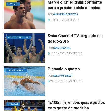
Marcelo Chierighini: confiante
NATAÇÃO
para o próximo ciclo olímpico
POR
GUILHERME FREITAS
1 DE SETEMBRO DE 2017
Swim Channel TV: segundo dia
JOGOS OLÍMPICOS
do Rio-2016
POR
SWIMCHANNEL
24 DE NOVEMBRO DE 2016
Pintando o quatro
TROFÉU BRASIL
POR
ALEX PUSSIELDI
24 DE NOVEMBRO DE 2016
4x100m livre: dois quase pódios
NATAÇÃO
com gosto de medalha