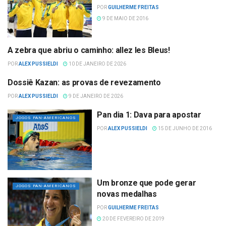
POR
GUILHERME FREITAS
9 DE MAIO DE 2016
A zebra que abriu o caminho: allez les Bleus!
CAMPEONATO MUNDIAL
POR
ALEX PUSSIELDI
10 DE JANEIRO DE 2026
Dossiê Kazan: as provas de revezamento
CAMPEONATO MUNDIAL
POR
ALEX PUSSIELDI
9 DE JANEIRO DE 2026
Pan dia 1: Dava para apostar
JOGOS PAN-AMERICANOS
POR
ALEX PUSSIELDI
15 DE JUNHO DE 2016
Um bronze que pode gerar
JOGOS PAN-AMERICANOS
novas medalhas
POR
GUILHERME FREITAS
20 DE FEVEREIRO DE 2019