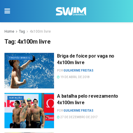
Home
Tag
4x100m livre
Tag:
4x100m livre
Briga de foice por vaga no
TROFÉU BRASIL
4x100m livre
POR
GUILHERME FREITAS
19 DE ABRIL DE 2018
A batalha pelo revezamento
NATAÇÃO
4x100m livre
POR
GUILHERME FREITAS
27 DE DEZEMBRO DE 2017