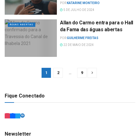
POR
KATARINE MONTEIRO
5 DE JULHO DE 2024
Allan do Carmo entra para o Hall
ÁGUAS ABERTAS
da Fama das águas abertas
POR
GUILHERME FREITAS
22 DE MAIO DE 2024
1
2
…
9
Fique Conectado
Newsletter