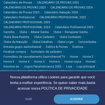
Calendário de Provas
CALENDÁRIO DE PROVAS 2022
CALENDÁRIO DE PROVAS 2023
CALENDÁRIO DE PROVAS 2024
Calendário de Provas 2025
Calendário Natação 2026
Calendário Profissional
CALENDÁRIO PROFISSIONAL 2022
CALENDÁRIO PROFISSIONAL 2023
CALENDÁRIO PROFISSIONAL 2024
Calendário Profissional 2025
Carrinho
Clube – Alterar Senha
Clube – Recuperar Senha
Clube Área Restrita
Clube Cadastro
Clube Conteúdo
Clube da Natação
Clube Detalhes
Clube Login
Curiosidades
Entrada grupo swimchannel
Estilos & Provas
Eventos
Finalizar compra
formulario de cadastro
Formulário de cancelamento Swimchannel TV
Home
Home 2
Home 3
Home 4
Home 5
Home 6
Home copia
Home2
Inscreva-se
Jogos Panamericanos 2023
Loja
Loja principal
Magazine Revista Edição #33 (International Sales)
Magazine Swimchannel (International Sale)
Marcas
Nossa plataforma utiliza cookies para garantir que você
Minha conta
Newsletter
Notícias
Notícias Instagram
tenha a melhor experiência. Se quiser saber mais,basta
Nutrição
Política de Cancelamento
Política de privacidade
acessar nossa
POLÍTICA DE PRIVACIDADE
Produtos & Tecnologias
Programa Olímpico
Recordes & Rankings
Revistas
Saúde
Sobre Nós
SAIR
ACEITAR
Swimchannel
Thank You
Treino
Troca e Devolução