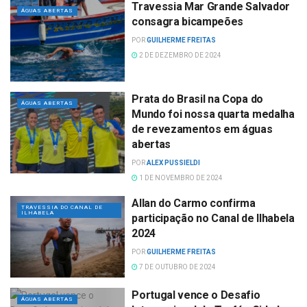
Travessia Mar Grande Salvador
ÁGUAS ABERTAS
consagra bicampeões
POR
GUILHERME FREITAS
2 DE DEZEMBRO DE 2024
Prata do Brasil na Copa do
ÁGUAS ABERTAS
Mundo foi nossa quarta medalha
de revezamentos em águas
abertas
POR
ALEX PUSSIELDI
1 DE NOVEMBRO DE 2024
Allan do Carmo confirma
TRAVESSIA DO CANAL DE
ILHABELA
participação no Canal de Ilhabela
2024
POR
GUILHERME FREITAS
7 DE OUTUBRO DE 2024
Portugal vence o Desafio
ÁGUAS ABERTAS