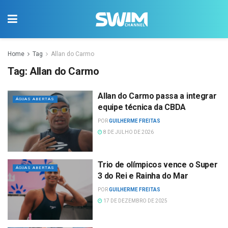
Home
Tag
Allan do Carmo
Tag:
Allan do Carmo
Allan do Carmo passa a integrar
ÁGUAS ABERTAS
equipe técnica da CBDA
POR
GUILHERME FREITAS
8 DE JULHO DE 2026
Trio de olímpicos vence o Super
ÁGUAS ABERTAS
3 do Rei e Rainha do Mar
POR
GUILHERME FREITAS
17 DE DEZEMBRO DE 2025