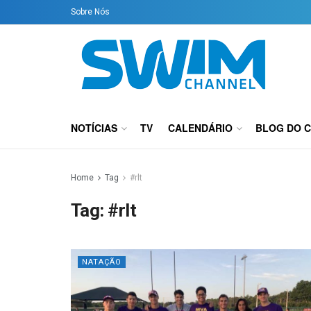
Sobre Nós
NOTÍCIAS
TV
CALENDÁRIO
BLOG DO 
Home
Tag
#rlt
Tag:
#rlt
NATAÇÃO