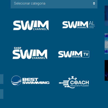
Escolha
Selecionar categoria
a
Categoria