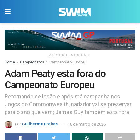
ADVERTISEMENT
Home
Campeonatos
Campeonato Europeu
Adam Peaty esta fora do
Campeonato Europeu
Retornando de lesão e após má campanha nos
Jogos do Commonwealth, nadador vai se preservar
para o ano que vem; James Guy também esta fora
Por
Guilherme Freitas
18 de março de 2026