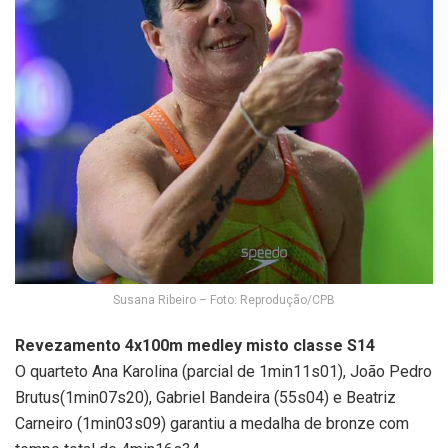
Susana Ribeiro – Foto: Reprodução/CPB
Revezamento 4x100m medley misto classe S14
O quarteto Ana Karolina (parcial de 1min11s01), João Pedro
Brutus(1min07s20), Gabriel Bandeira (55s04) e Beatriz
Carneiro (1min03s09) garantiu a medalha de bronze com