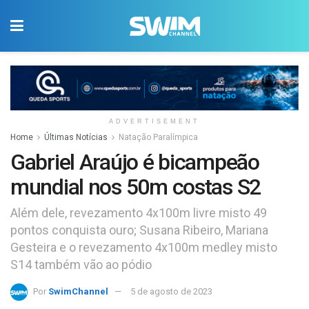
ADVERTISEMENT
Home
Últimas Notícias
Natação Paralímpica
Gabriel Araújo é bicampeão
mundial nos 50m costas S2
Além dele, revezamento 4x100m livre misto 49
pontos conquista ouro; Susana Ribeiro, Mariana
Gesteira e o revezamento 4x100m medley misto
S14 também vão ao pódio
Por
SwimChannel
5 de agosto de 2023