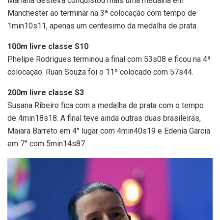
Mariana Gesteira conquistou mais uma medalha em
Manchester ao terminar na 3ª colocação com tempo de
1min10s11, apenas um centesimo da medalha de prata.
100m livre classe S10
Phelipe Rodrigues terminou a final com 53s08 e ficou na 4ª
colocação. Ruan Souza foi o 11º colocado com 57s44.
200m livre classe S3
Susana Ribeiro fica com a medalha de prata com o tempo
de 4min18s18. A final teve ainda outras duas brasileiras,
Maiara Barreto em 4° lugar com 4min40s19 e Edenia Garcia
em 7° com 5min14s87.