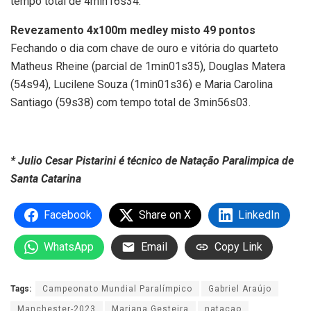
tempo total de 4min16s34.
Revezamento 4x100m medley misto 49 pontos
Fechando o dia com chave de ouro e vitória do quarteto
Matheus Rheine (parcial de 1min01s35), Douglas Matera
(54s94), Lucilene Souza (1min01s36) e Maria Carolina
Santiago (59s38) com tempo total de 3min56s03.
* Julio Cesar Pistarini é técnico de Natação Paralimpica de
Santa Catarina
Facebook
Share on X
LinkedIn
WhatsApp
Email
Copy Link
Tags:
Campeonato Mundial Paralímpico
Gabriel Araújo
Manchester-2023
Mariana Gesteira
natacao