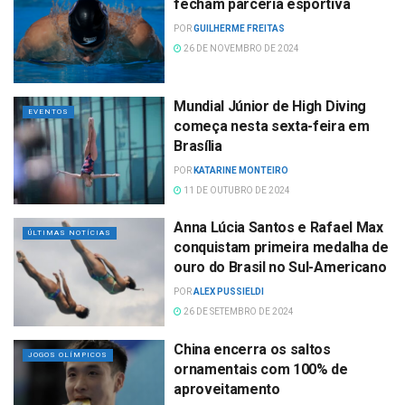
fecham parceria esportiva
POR
GUILHERME FREITAS
26 DE NOVEMBRO DE 2024
Mundial Júnior de High Diving
EVENTOS
começa nesta sexta-feira em
Brasília
POR
KATARINE MONTEIRO
11 DE OUTUBRO DE 2024
Anna Lúcia Santos e Rafael Max
ÚLTIMAS NOTÍCIAS
conquistam primeira medalha de
ouro do Brasil no Sul-Americano
POR
ALEX PUSSIELDI
26 DE SETEMBRO DE 2024
China encerra os saltos
JOGOS OLÍMPICOS
ornamentais com 100% de
aproveitamento