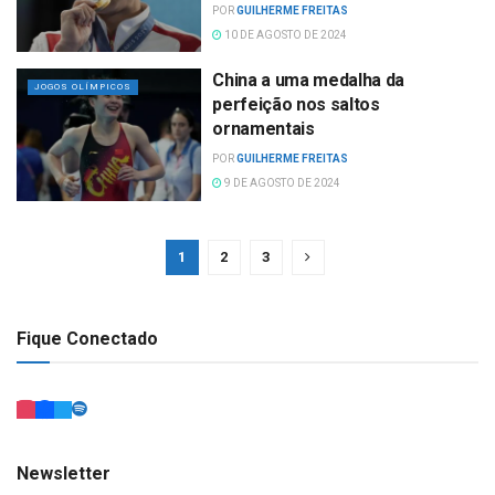
POR
GUILHERME FREITAS
10 DE AGOSTO DE 2024
China a uma medalha da
JOGOS OLÍMPICOS
perfeição nos saltos
ornamentais
POR
GUILHERME FREITAS
9 DE AGOSTO DE 2024
1
2
3
Fique Conectado
Newsletter