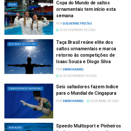
Copa do Mundo de saltos
AQUA
ornamentais tem início esta
semana
POR
GUILHERME FREITAS
25 DE FEVEREIRO DE 2026
Taça Brasil reúne elite dos
ÚLTIMAS NOTÍCIAS
saltos ornamentais e marca
retorno às competições de
Isaac Souza e Diogo Silva
POR
SWIMCHANNEL
25 DE NOVEMBRO DE 2025
Seis saltadores fazem índice
CAMPEONATO MUNDIAL
para o Mundial de Cingapura
POR
SWIMCHANNEL
20 DE ABRIL DE 2025
Speedo Multisport e Pinheiros
NATAÇÃO