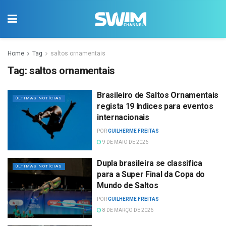
Home
Tag
saltos ornamentais
Tag:
saltos ornamentais
Brasileiro de Saltos Ornamentais
ÚLTIMAS NOTÍCIAS
regista 19 índices para eventos
internacionais
POR
GUILHERME FREITAS
9 DE MAIO DE 2026
Dupla brasileira se classifica
ÚLTIMAS NOTÍCIAS
para a Super Final da Copa do
Mundo de Saltos
POR
GUILHERME FREITAS
8 DE MARÇO DE 2026